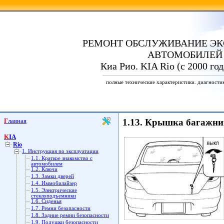
РЕМОНТ ОБСЛУЖИВАНИЕ ЭК
АВТОМОБИЛЕЙ
Киа Рио. KIA Rio (с 2000 го
полные технические характеристики. диагности
Главная
1.13. Крышка багажни
KIA
Rio
1. Инструкция по эксплуатации
1.1. Краткое знакомство с
автомобилем
1.2. Ключи
1.3. Замки дверей
1.4. Иммобилайзер
1.5. Электрические
стеклоподъемники
1.6. Сиденья
1.7. Ремни безопасности
1.8. Задние ремни безопасности
1.9. Подушки безопасности