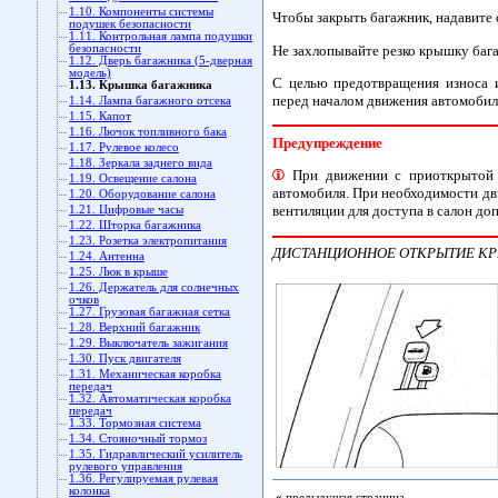
1.10. Компоненты системы
Чтобы закрыть багажник, надавите 
подушек безопасности
1.11. Контрольная лампа подушки
Не захлопывайте резко крышку бага
безопасности
1.12. Дверь багажника (5-дверная
модель)
С целью предотвращения износа 
1.13. Крышка багажника
перед началом движения автомобил
1.14. Лампа багажного отсека
1.15. Капот
1.16. Лючок топливного бака
Предупреждение
1.17. Рулевое колесо
1.18. Зеркала заднего вида
При движении с приоткрытой к
1.19. Освещение салона
автомобиля. При необходимости дв
1.20. Оборудование салона
вентиляции для доступа в салон до
1.21. Цифровые часы
1.22. Шторка багажника
1.23. Розетка электропитания
ДИСТАНЦИОННОЕ ОТКРЫТИЕ К
1.24. Антенна
1.25. Люк в крыше
1.26. Держатель для солнечных
очков
1.27. Грузовая багажная сетка
1.28. Верхний багажник
1.29. Выключатель зажигания
1.30. Пуск двигателя
1.31. Механическая коробка
передач
1.32. Автоматическая коробка
передач
1.33. Тормозная система
1.34. Стояночный тормоз
1.35. Гидравлический усилитель
рулевого управления
1.36. Регулируемая рулевая
колонка
«
предыдущая страница