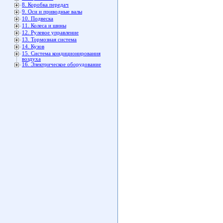
8. Коробка передач
9. Оси и приводные валы
10. Подвеска
11. Колеса и шины
12. Рулевое управление
13. Тормозная система
14. Кузов
15. Система кондиционирования
воздуха
16. Электрическое оборудование