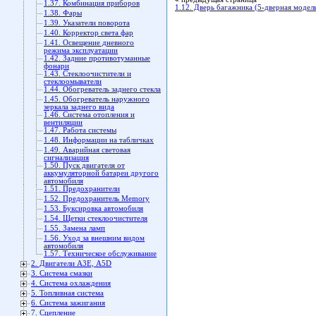
1.37. Комбинация приборов
1.12. Дверь багажника (5-дверная модел
1.38. Фары
1.39. Указатели поворота
1.40. Корректор света фар
1.41. Освещение дневного
режима эксплуатации
1.42. Задние противотуманные
фонари
1.43. Стеклоочистители и
стеклоомыватели
1.44. Обогреватель заднего стекла
1.45. Обогреватель наружного
зеркала заднего вида
1.46. Система отопления и
вентиляции
1.47. Работа системы
1.48. Информации на табличках
1.49. Аварийная световая
сигнализация
1.50. Пуск двигателя от
аккумуляторной батареи другого
автомобиля
1.51. Предохранители
1.52. Предохранитель Memory
1.53. Буксировка автомобиля
1.54. Щетки стеклоочистителя
1.55. Замена ламп
1.56. Уход за внешним видом
автомобиля
1.57. Техническое обслуживание
2. Двигатели А3Е, А5D
3. Система смазки
4. Система охлаждения
5. Топливная система
6. Система зажигания
7. Сцепление