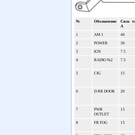
№
Обозначение
Сила то
А
1
AM 1
40
2
POWER
30
3
IGN
7.5
4
RADIO №2
7.5
5
CIG
15
6
D RR DOOR
20
7
PWR
15
OUTLET
8
FR FOG
15