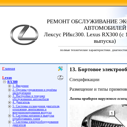
РЕМОНТ ОБСЛУЖИВАНИЕ ЭК
АВТОМОБИЛЕЙ
Лексус РИкс300. Lexus RX300 (с 1
выпуска)
полные технические характеристики. диагности
Главная
13. Бортовое электроо
Lexus
Спецификации
RX300
1. Введение
Размещение и типы применяе
2. Органы управления и приёмы
эксплуатации
3. Настройки и текущее
Лампы приборов наружного освещ
обслуживание автомобиля
4. Двигатель
5. Системы охлаждения двигателя,
отопления, вентиляции и
кондиционирования воздуха
6. Системы питания и выпуска
отработавших газов
7. Системы электрооборудования
двигателя