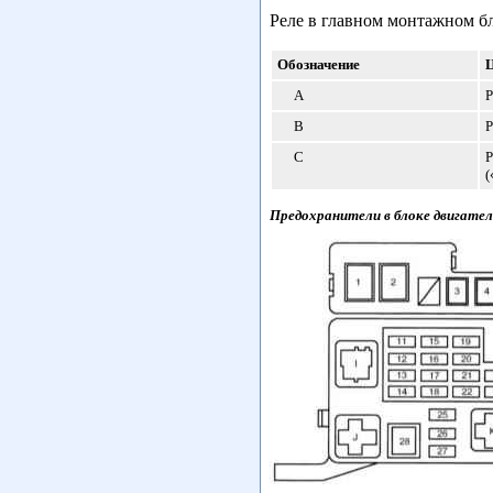
Реле в главном монтажном б
Обозначение
A
Р
B
Р
C
Р
(
Предохранители в блоке двигател