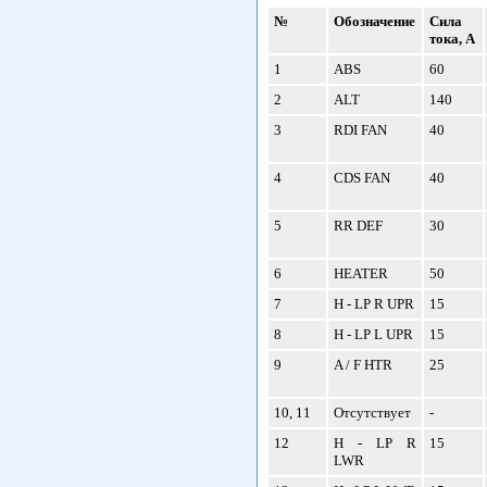
№
Обозначение
Сила
тока, А
1
ABS
60
2
ALT
140
3
RDI FAN
40
4
CDS FAN
40
5
RR DEF
30
6
HEATER
50
7
H - LP R UPR
15
8
H - LP L UPR
15
9
A / F HTR
25
10, 11
Отсутствует
-
12
H - LP R
15
LWR