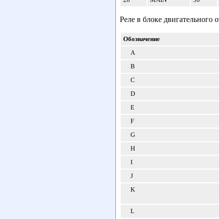
Реле в блоке двигательного о
Обозначение
A
B
C
D
E
F
G
H
I
J
K
L