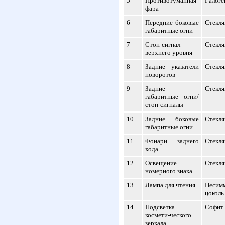
5
Противотуманная
Галоге
фара
6
Передние боковые
Стекля
габаритные огни
7
Стоп-сигнал
Стекля
верхнего уровня
8
Задние указатели
Стекля
поворотов
9
Задние
Стекля
габаритные огни/
стоп-сигналы
10
Задние боковые
Стекля
габаритные огни
11
Фонари заднего
Стекля
хода
12
Освещение
Стекля
номерного знака
13
Лампа для чтения
Несим
цоколь
14
Подсветка
Софит
космети-ческого
зеркала