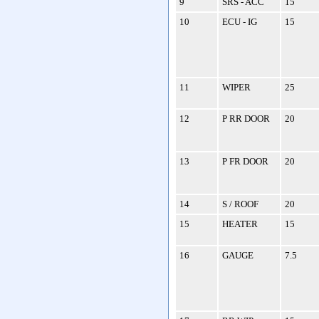
9
SRS - ACC
15
10
ECU - IG
15
11
WIPER
25
12
P RR DOOR
20
13
P FR DOOR
20
14
S / ROOF
20
15
HEATER
15
16
GAUGE
7.5