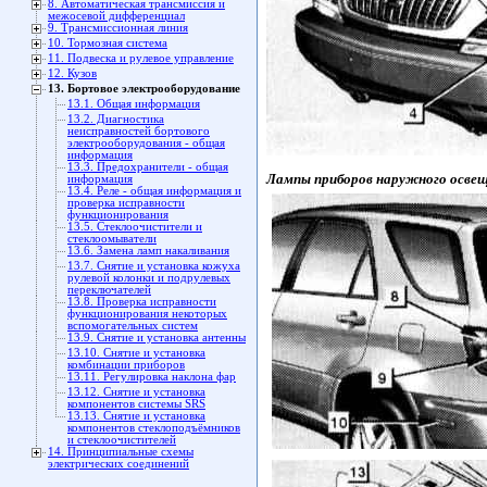
8. Автоматическая трансмиссия и
межосевой дифференциал
9. Трансмиссионная линия
10. Тормозная система
11. Подвеска и рулевое управление
12. Кузов
13. Бортовое электрооборудование
13.1. Общая информация
13.2. Диагностика
неисправностей бортового
электрооборудования - общая
информация
13.3. Предохранители - общая
Лампы приборов наружного освещ
информация
13.4. Реле - общая информация и
проверка исправности
функционирования
13.5. Стеклоочистители и
стеклоомыватели
13.6. Замена ламп накаливания
13.7. Снятие и установка кожуха
рулевой колонки и подрулевых
переключателей
13.8. Проверка исправности
функционирования некоторых
вспомогательных систем
13.9. Снятие и установка антенны
13.10. Снятие и установка
комбинации приборов
13.11. Регулировка наклона фар
13.12. Снятие и установка
компонентов системы SRS
13.13. Снятие и установка
компонентов стеклоподъёмников
и стеклоочистителей
14. Принципиальные схемы
электрических соединений