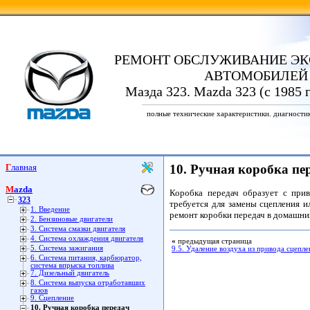
РЕМОНТ ОБСЛУЖИВАНИЕ ЭК
АВТОМОБИЛЕЙ
Мазда 323. Mazda 323 (с 1985 
полные технические характеристики. диагности
Главная
10. Ручная коробка пе
Mazda
Коробка передач образует с прив
323
требуется для замены сцепления и
1. Введение
ремонт коробки передач в домашних
2. Бензиновые двигатели
3. Система смазки двигателя
4. Система охлаждения двигателя
«
предыдущая страница
5. Система зажигания
9.5. Удаление воздуха из привода сцепле
6. Система питания, карбюратор,
система впрыска топлива
7. Дизельный двигатель
8. Система выпуска отработавших
газов
9. Сцепление
10. Ручная коробка передач