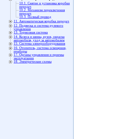
10.1. Снятие и установка коробки
передач
10.2. Механизм переключения
передач
10.3. Полный привод
11. Автоматическая коробка передач
12. Подвеска и система рулевого
управления
13. Тормозная система
14. Колеса и шины, кузов, окраска
автомобиля, уход за автомобилем
15. Система электрооборудования
16. Отопитель, система освещения,
приборы
17. Органы управления и приемы
эксплуатации
18. Электрические схемы