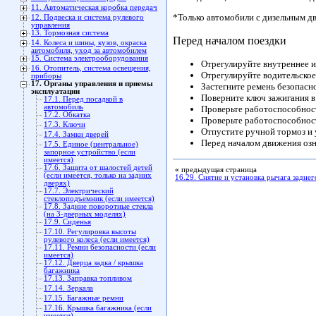
11. Автоматическая коробка передач
*Только автомобили с дизельным д
12. Подвеска и система рулевого
управления
13. Тормозная система
Перед началом поездки
14. Колеса и шины, кузов, окраска
автомобиля, уход за автомобилем
15. Система электрооборудования
Отрегулируйте внутреннее и
16. Отопитель, система освещения,
Отрегулируйте водительское
приборы
17. Органы управления и приемы
Застегните ремень безопасно
эксплуатации
Поверните ключ зажигания в
17.1. Перед посадкой в
автомобиль
Проверьте работоспособност
17.2. Обкатка
Проверьте работоспособност
17.3. Ключи
Отпустите ручной тормоз и у
17.4. Замки дверей
Перед началом движения озн
17.5. Единое (центральное)
запорное устройство (если
имеется)
17.6. Защита от шалостей детей
«
предыдущая страница
(если имеется, только на задних
16.29. Снятие и установка рычага заднег
дверях)
17.7. Электрический
стеклоподъемник (если имеется)
17.8. Задние поворотные стекла
(на 3-дверных моделях)
17.9. Сиденья
17.10. Регулировка высоты
рулевого колеса (если имеется)
17.11. Ремни безопасности (если
имеется)
17.12. Дверца задка / крышка
багажника
17.13. Заправка топливом
17.14. Зеркала
17.15. Багажные ремни
17.16. Крышка багажника (если
имеется)