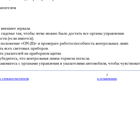
вигателем
 внешнее зеркала.
 сиденье так, чтобы легко можно было достать все органы управления.
сти (если имеется).
 положение «ON (II)» и проверьте работоспособность контрольных ламп.
ь всех световых приборов.
ь указателей на приборном щитке.
бедитесь, что контрольная лампа тормоза погасла.
акомьтесь с органами управления и указателями автомобиля, чтобы чувствоват
^
о стеклоочистителя
к оглавлению