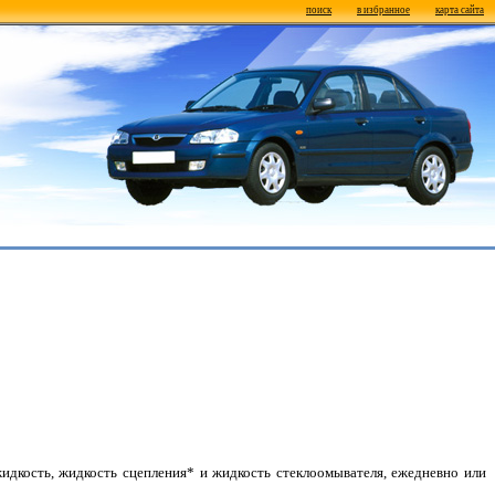
поиск
в избранное
карта сайта
идкость, жидкость сцепления* и жидкость стеклоомывателя, ежедневно или