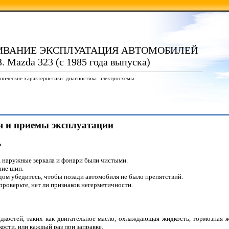
ИВАНИЕ ЭКСПЛУАТАЦИЯ АВТОМОБИЛЕЙ
. Mazda 323 (с 1985 года выпуска)
нические характеристики. диагностика. электросхемы
я и приемы эксплуатации
ь
а, наружные зеркала и фонари были чистыми.
ние шин.
ом убедитесь, чтобы позади автомобиля не было препятствий.
проверьте, нет ли признаков негерметичности.
костей, таких как двигательное масло, охлаждающая жидкость, тормозная ж
ости, или каждый раз при заправке.