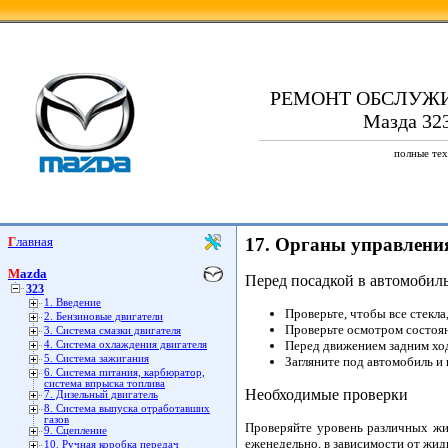
РЕМОНТ ОБСЛУЖ
Мазда 323
полные тех
Главная
17. Органы управлени
Mazda
Перед посадкой в автомобил
323
1. Введение
Проверьте, чтобы все стекл
2. Бензиновые двигатели
Проверьте осмотром состоя
3. Система смазки двигателя
Перед движением задним ход
4. Система охлаждения двигателя
5. Система зажигания
Загляните под автомобиль и 
6. Система питания, карбюратор,
система впрыска топлива
Необходимые проверки
7. Дизельный двигатель
8. Система выпуска отработавших
газов
Проверяйте уровень различных жид
9. Сцепление
еженедельно, в зависимости от жидк
10. Ручная коробка передач