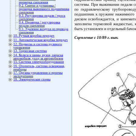
проверка сцепления
системы. При выжимании педали сц
9.2. Снятие и установка /
по гидравлическому трубопровод
проверка выжимного подшипника
сцепления
подшипник к пружине нажимного д
9.3. Регулировка педали / троса
диском освобождается, и кинемати
сцепления
9.4. Проверка / регулировка
заполнена тормозной жидкостью, 
педали сцепления
быть установлен и отдельный бачок
9.5. Удаление воздуха из привода
сцепления
10. Ручная коробка передач
Сцепление с 10/89 г. вып.
11. Автоматическая коробка передач
12. Подвеска и система рулевого
управления
13. Тормозная система
14. Колеса и шины, кузов, окраска
автомобиля, уход за автомобилем
15. Система электрооборудования
16. Отопитель, система освещения,
приборы
17. Органы управления и приемы
эксплуатации
18. Электрические схемы