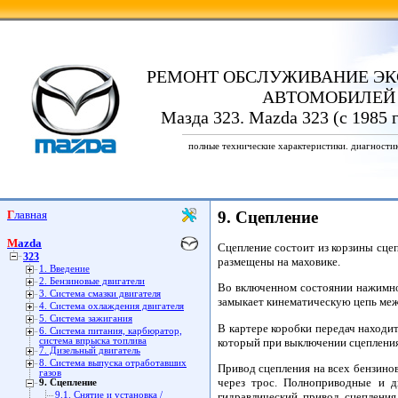
РЕМОНТ ОБСЛУЖИВАНИЕ ЭК
АВТОМОБИЛЕЙ
Мазда 323. Mazda 323 (с 1985 
полные технические характеристики. диагности
Главная
9. Сцепление
Mazda
Сцепление состоит из корзины сце
323
размещены на маховике.
1. Введение
2. Бензиновые двигатели
Во включенном состоянии нажимно
3. Система смазки двигателя
замыкает кинематическую цепь меж
4. Система охлаждения двигателя
5. Система зажигания
В картере коробки передач находи
6. Система питания, карбюратор,
который при выключении сцеплени
система впрыска топлива
7. Дизельный двигатель
8. Система выпуска отработавших
Привод сцепления на всех бензинов
газов
через трос. Полноприводные и д
9. Сцепление
гидравлический привод сцепления
9.1. Снятие и установка /