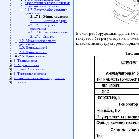
отработавших газов и система
снижения токсичности
2.1.7. Электрооборудование
двигателей
2.1.7.1. Общие сведения
2.1.7.2. Система зарядки
2.1.7.3. Катушка
зажигания
2.1.7.4. Свеча зажигания
В электрооборудовании двигателя и
2.1.7.5. Стартер
генератор без регулятора напряжен
2.2. Механическая часть
коаксиальным редуктором и иридиев
двигателей
2.3. Приложение 1
2.4. Приложение 2
Таблиц
2.5. Приложение 3
3. Трансмиссия
4. Ходовая часть
5. Рулевой механизм
6. Тормозная система
7. Бортовое электрооборудование
8. Кузов