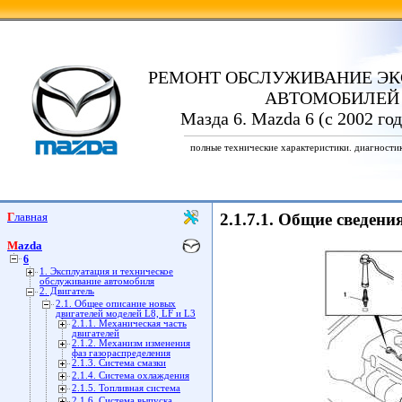
РЕМОНТ ОБСЛУЖИВАНИЕ ЭК
АВТОМОБИЛЕЙ
Мазда 6. Mazda 6 (с 2002 го
полные технические характеристики. диагности
Главная
2.1.7.1. Общие сведени
Mazda
6
1. Эксплуатация и техническое
обслуживание автомобиля
2. Двигатель
2.1. Общее описание новых
двигателей моделей L8, LF и L3
2.1.1. Механическая часть
двигателей
2.1.2. Механизм изменения
фаз газораспределения
2.1.3. Система смазки
2.1.4. Система охлаждения
2.1.5. Топливная система
2.1.6. Система выпуска