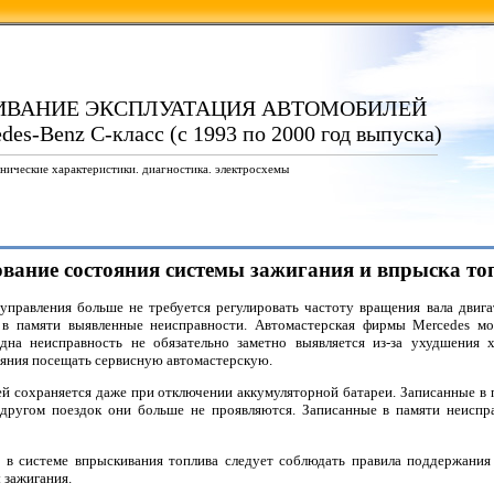
ИВАНИЕ ЭКСПЛУАТАЦИЯ АВТОМОБИЛЕЙ
es-Benz C-класс (с 1993 по 2000 год выпуска)
нические характеристики. диагностика. электросхемы
ование состояния системы зажигания и впрыска то
правления больше не требуется регулировать частоту вращения вала двигат
т в памяти выявленные неисправности. Автомастерская фирмы Mercedes 
Одна неисправность не обязательно заметно выявляется из-за ухудшения 
яния посещать сервисную автомастерскую.
 сохраняется даже при отключении аккумуляторной батареи. Записанные в п
другом поездок они больше не проявляются. Записанные в памяти неисп
в системе впрыскивания топлива следует соблюдать правила поддержания
 зажигания.