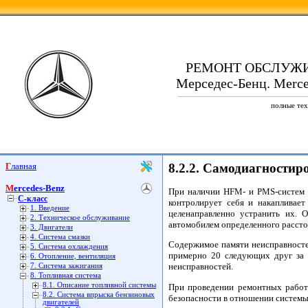
РЕМОНТ ОБСЛУЖ
Мерседес-Бенц. Merced
полные тех
Главная
8.2.2. Самодиагностир
Mercedes-Benz
При наличии HFM- и PMS-систем у
C-класс
контролирует себя и накапливае
1. Введение
целенаправленно устранить их. 
2. Техническое обслуживание
автомобилем определенного рассто
3. Двигатели
4. Система смазки
Содержимое памяти неисправностей
5. Система охлаждения
примерно 20 следующих друг за 
6. Отопление, вентиляция
неисправностей.
7. Система зажигания
8. Топливная система
8.1. Описание топливной системы
При проведении ремонтных работ 
8.2. Система впрыска бензиновых
безопасности в отношении системы
двигателей