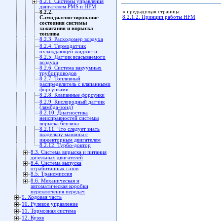
8.2.1. Системы управления
двигателем PMS и HFM
«
предыдущая страница
8.2.2.
8.2.1.2. Принцип работы HFM
Самодиагностирование
состояния системы
зажигания и впрыска
топлива
8.2.3. Расходомер воздуха
8.2.4. Термодатчик
охлаждающей жидкости
8.2.5. Датчик всасываемого
воздуха
8.2.6. Система вакуумных
трубопроводов
8.2.7. Топливный
распределитель с клапанными
форсунками
8.2.8. Клапанные форсунки
8.2.9. Кислородный датчик
(лямбда-зонд)
8.2.10. Диагностика
неисправностей системы
впрыска бензина
8.2.11. Что следует знать
владельцу машины с
инжекторным двигателем
8.2.12. Турбо-доктор
8.3. Система впрыска и питания
дизельных двигателей
8.4. Система выпуска
отработанных газов
8.5. Трансмиссия
8.6. Механическая и
автоматическая коробки
переключения передач
9. Ходовая часть
10. Рулевое управление
11. Тормозная система
12. Кузов