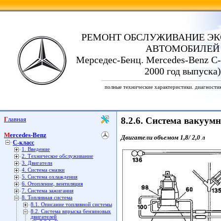
РЕМОНТ ОБСЛУЖИВАНИЕ ЭК
АВТОМОБИЛЕЙ
Мерседес-Бенц. Mercedes-Benz C-
2000 год выпуска)
полные технические характеристики. диагности
Главная
8.2.6. Система вакуум
Mercedes-Benz
Двигатели объемом 1,8/ 2,0 л
C-класс
1. Введение
2. Техническое обслуживание
3. Двигатели
4. Система смазки
5. Система охлаждения
6. Отопление, вентиляция
7. Система зажигания
8. Топливная система
8.1. Описание топливной системы
8.2. Система впрыска бензиновых
двигателей