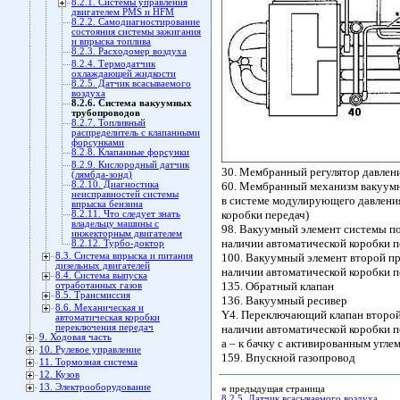
8.2.1. Системы управления
двигателем PMS и HFM
8.2.2. Самодиагностирование
состояния системы зажигания
и впрыска топлива
8.2.3. Расходомер воздуха
8.2.4. Термодатчик
охлаждающей жидкости
8.2.5. Датчик всасываемого
воздуха
8.2.6. Система вакуумных
трубопроводов
8.2.7. Топливный
распределитель с клапанными
форсунками
8.2.8. Клапанные форсунки
8.2.9. Кислородный датчик
30. Мембранный регулятор давлен
(лямбда-зонд)
8.2.10. Диагностика
60. Мембранный механизм вакуумн
неисправностей системы
в системе модулирующего давления
впрыска бензина
коробки передач)
8.2.11. Что следует знать
владельцу машины с
98. Вакуумный элемент системы по
инжекторным двигателем
наличии автоматической коробки п
8.2.12. Турбо-доктор
8.3. Система впрыска и питания
100. Вакуумный элемент второй п
дизельных двигателей
наличии автоматической коробки п
8.4. Система выпуска
135. Обратный клапан
отработанных газов
8.5. Трансмиссия
136. Вакуумный ресивер
8.6. Механическая и
Y4. Переключающий клапан второй
автоматическая коробки
переключения передач
наличии автоматической коробки п
9. Ходовая часть
а – к бачку с активированным угле
10. Рулевое управление
159. Впускной газопровод
11. Тормозная система
12. Кузов
13. Электрооборудование
«
предыдущая страница
8.2.5. Датчик всасываемого воздуха