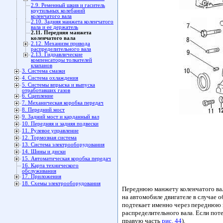
2.9. Ременный шкив и гаситель
крутильных колебаний
коленчатого вала
2.10. Задняя манжета коленчатого
вала и ее держатель
2.11. Передняя манжета
коленчатого вала
2.12. Механизм привода
распределительного вала
2.13. Гидравлические
компенсаторы толкателей
клапанов
3. Система смазки
4. Система охлаждения
5. Системы впрыска и выпуска
отработавших газов
6. Сцепление
7. Механическая коробка передач
8. Передний мост
9. Задний мост и карданный вал
10. Передняя и задняя подвески
11. Рулевое управление
12. Тормозная система
13. Система электрооборудования
14. Шины и диски
15. Автоматическая коробка передач
16. Карта технического
обслуживания
17. Приложения
18. Схемы электрооборудования
Переднюю манжету коленчатого вал
на автомобиле двигателе в случае 
подтекает именно через переднюю м
распределительного вала. Если поте
правую часть
рис. 44
).