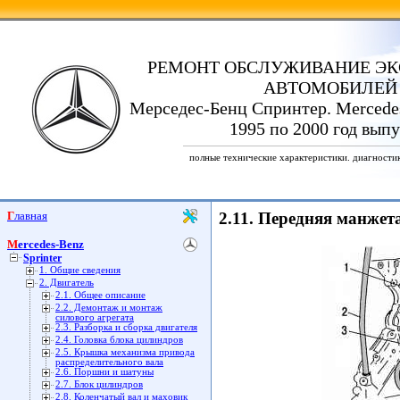
РЕМОНТ ОБСЛУЖИВАНИЕ ЭК
АВТОМОБИЛЕЙ
Мерседес-Бенц Спринтер. Mercedes
1995 по 2000 год выпу
полные технические характеристики. диагности
Главная
2.11. Передняя манжет
Mercedes-Benz
Sprinter
1. Общие сведения
2. Двигатель
2.1. Общее описание
2.2. Демонтаж и монтаж
силового агрегата
2.3. Разборка и сборка двигателя
2.4. Головка блока цилиндров
2.5. Крышка механизма привода
распределительного вала
2.6. Поршни и шатуны
2.7. Блок цилиндров
2.8. Коленчатый вал и маховик