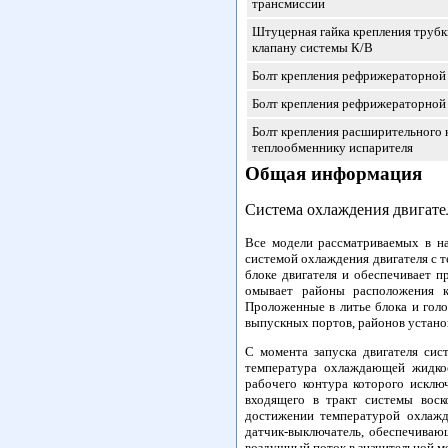
трансмиссии
Штуцерная гайка крепления труб
клапану системы К/В
Болт крепления рефрижераторной 
Болт крепления рефрижераторной 
Болт крепления расширительного 
теплообменнику испарителя
Общая информация
Система охлаждения двигате
Все модели рассматриваемых в н
системой охлаждения двигателя с 
блоке двигателя и обеспечивает 
омывает районы расположения к
Проложенные в литье блока и гол
выпускных портов, районов устано
С момента запуска двигателя сис
температура охлаждающей жидкос
рабочего контура которого исклю
входящего в тракт системы воск
достижении температурой охлажд
датчик-выключатель, обеспечива
воздушный поток в значительной м