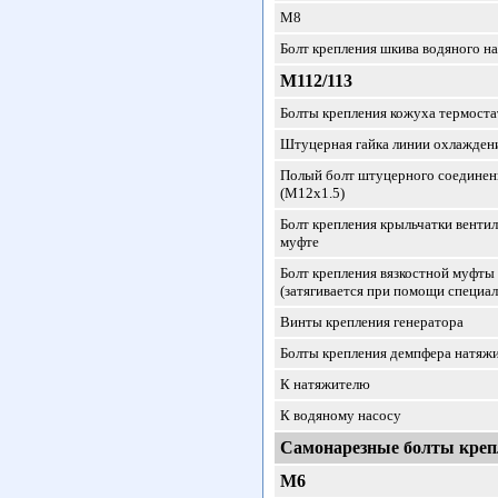
М8
Болт крепления шкива водяного н
М112/113
Болты крепления кожуха термоста
Штуцерная гайка линии охлажден
Полый болт штуцерного соединен
(М12x1.5)
Болт крепления крыльчатки вентил
муфте
Болт крепления вязкостной муфты
(затягивается при помощи специа
Винты крепления генератора
Болты крепления демпфера натяжи
К натяжителю
К водяному насосу
Самонарезные болты креп
М6