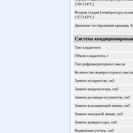
130/134°С)
Вторая стадия (температура охл
137/143°С)
Давление тестирования крышки, б
Система кондиционирован
Тип хладагента
Объем хладагента, г
Тип рефрижераторного масла
Количество компрессорного масла
Замене испарителя, см
3
Замене конденсатора, см
3
Замене ресивера-осушителя, см
3
Замене всасывающей линии, см
3
Замене напорной линии, см
3
Замене компрессора, см
3
Выявлении утечек, см
3