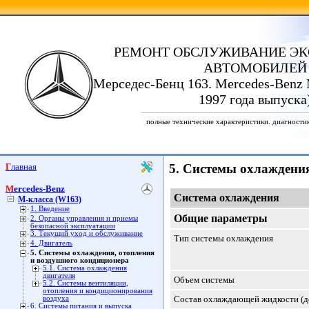
РЕМОНТ ОБСЛУЖИВАНИЕ ЭК
АВТОМОБИЛЕЙ
Мерседес-Бенц 163. Mercedes-Benz 
1997 года выпуска
полные технические характеристики. диагности
Главная
5. Системы охлаждени
Mercedes-Benz
Система охлаждения
M-класса (W163)
1. Введение
Общие параметры
2. Органы управления и приемы
безопасной эксплуатации
3. Текущий уход и обслуживание
Тип системы охлаждения
4. Двигатель
5. Системы охлаждения, отопления
и воздушного кондиционера
5.1. Система охлаждения
двигателя
Объем системы
5.2. Системы вентиляции,
отопления и кондиционирования
Состав охлаждающей жидкости (д
воздуха
6. Системы питания и выпуска