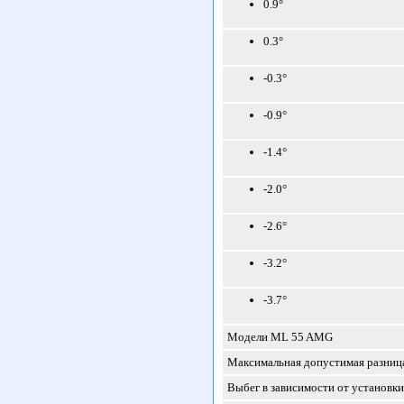
0.9°
0.3°
-0.3°
-0.9°
-1.4°
-2.0°
-2.6°
-3.2°
-3.7°
Модели ML 55 AMG
Максимальная допустимая разница
Выбег в зависимости от установки