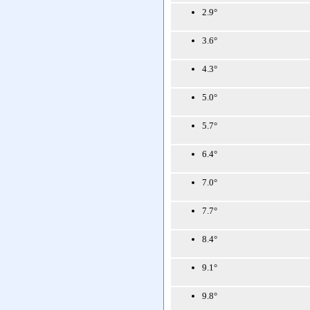
2.9°
3.6°
4.3°
5.0°
5.7°
6.4°
7.0°
7.7°
8.4°
9.1°
9.8°