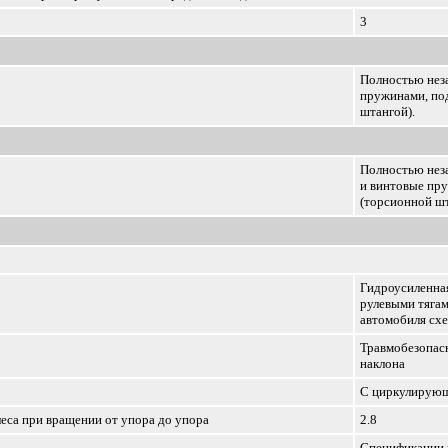
3
Полностью неза
пружинами, по
штангой).
Полностью неза
и винтовые пр
(торсионной шт
Гидроусиленна
рулевыми тягам
автомобиля схе
Травмобезопасн
наклона
С циркулирую
леса при вращении от упора до упора
2.8
Спецификации 