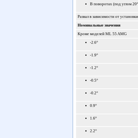
В поворотах (под углом 20°
Развал в зависимости от установки
Номинальные значения
Кроме моделей ML 55 AMG
-2.6°
-1.9°
-1.2°
-0.5°
-0.2°
0.9°
1.6°
2.2°