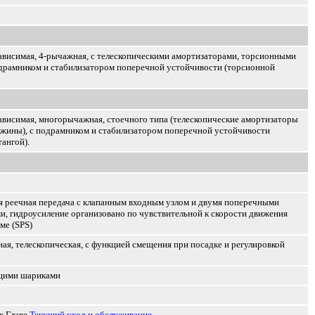
висимая, 4-рычажная, с телескопическими амортизаторами, торсионными
драмником и стабилизатором поперечной устойчивости (торсионной
висимая, многорычажная, стоечного типа (телескопические амортизаторы
ужины), с подрамником и стабилизатором поперечной устойчивости
ангой).
я реечная передача с клапанным входным узлом и двумя поперечными
и, гидроусиление организовано по чувствительной к скорости движения
ме (SPS)
ая, телескопическая, с функцией смещения при посадке и регулировкой
щими шариками
к Главе
Текущий уход и обслуживание