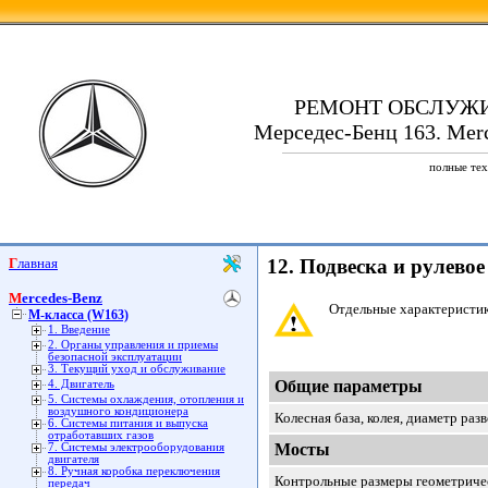
РЕМОНТ ОБСЛУЖ
Мерседес-Бенц 163. Merc
полные тех
Главная
12. Подвеска и рулево
Mercedes-Benz
Отдельные характеристик
M-класса (W163)
1. Введение
2. Органы управления и приемы
безопасной эксплуатации
3. Текущий уход и обслуживание
Общие параметры
4. Двигатель
5. Системы охлаждения, отопления и
воздушного кондиционера
Колесная база, колея, диаметр раз
6. Системы питания и выпуска
отработавших газов
Мосты
7. Системы электрооборудования
двигателя
8. Ручная коробка переключения
Контрольные размеры геометричес
передач