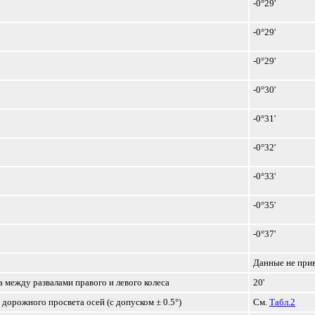
-0°29'
-0°29'
-0°29'
-0°30'
-0°31'
-0°32'
-0°33'
-0°35'
-0°37'
Данные не при
 между развалами правого и левого колеса
20'
 дорожного просвета осей (с допуском ± 0.5°)
См.
Табл.2