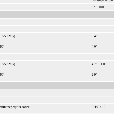
92 ÷ 100
ML 55 AMG)
6.4°
MG)
4.0°
ML 55 AMG)
4.7° ± 1.0°
MG)
2.9°
нии передних колес
0°10' ± 10'