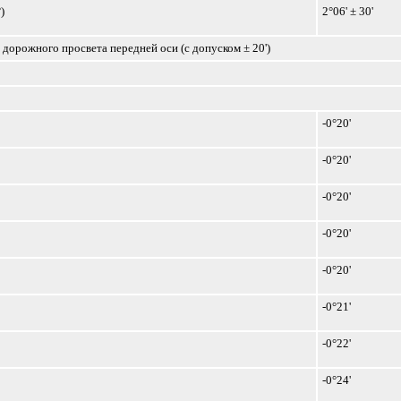
)
2°06' ± 30'
 дорожного просвета передней оси (с допуском ± 20')
-0°20'
-0°20'
-0°20'
-0°20'
-0°20'
-0°21'
-0°22'
-0°24'