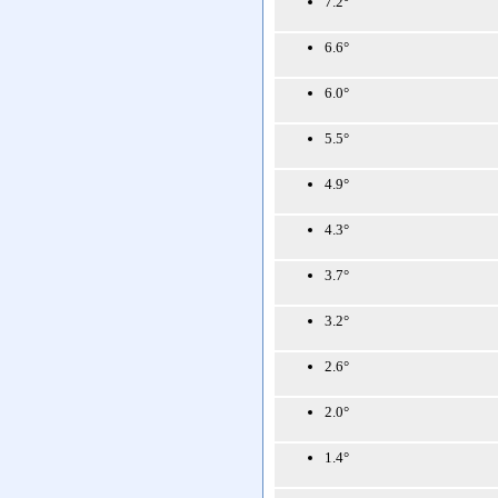
7.2°
6.6°
6.0°
5.5°
4.9°
4.3°
3.7°
3.2°
2.6°
2.0°
1.4°