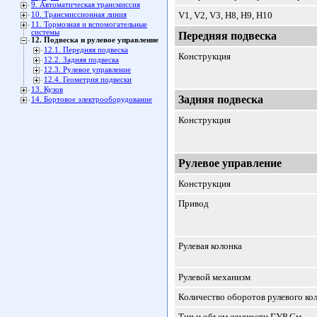
9. Автоматичеcкая трансмиссия
V1, V2, V3, Н8, Н9, Н10
10. Трансмиссионная линия
11. Тормозная и вспомогательные
системы
Передняя подвеска
12. Подвеска и рулевое управление
12.1. Передняя подвеска
Конструкция
12.2. Задняя подвеска
12.3. Рулевое управление
12.4. Геометрия подвески
13. Кузов
Задняя подвеска
14. Бортовое электрооборудование
Конструкция
Рулевое управление
Конструкция
Привод
Рулевая колонка
Рулевой механизм
Количество оборотов рулевого ко
Тип и объем жидкости ГУР См.