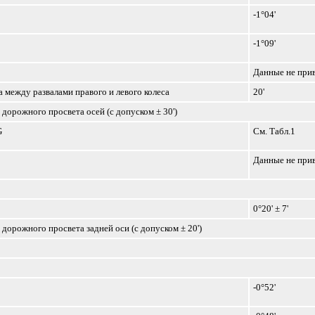
-1°04'
-1°09'
Данные не при
 между развалами правого и левого колеса
20'
 дорожного просвета осей (с допуском ± 30')
G
См. Табл.1
Данные не при
0°20' ± 7'
 дорожного просвета задней оси (с допуском ± 20')
-0°52'