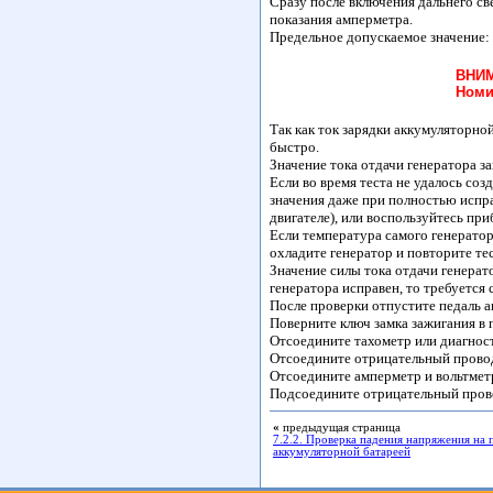
Сразу после включения дальнего св
показания амперметра.
Предельное допускаемое значение: 
ВНИ
Номи
Так как ток зарядки аккумуляторно
быстро.
Значение тока отдачи генератора з
Если во время теста не удалось со
значения даже при полностью испр
двигателе), или воспользуйтесь пр
Если температура самого генератор
охладите генератор и повторите тес
Значение силы тока отдачи генерат
генератора исправен, то требуется
После проверки отпустите педаль а
Поверните ключ замка зажигания
Отсоедините тахометр или диагност
Отсоедините отрицательный провод
Отсоедините амперметр и вольтмет
Подсоедините отрицательный прово
«
предыдущая страница
7.2.2. Проверка падения напряжения на
аккумуляторной батареей