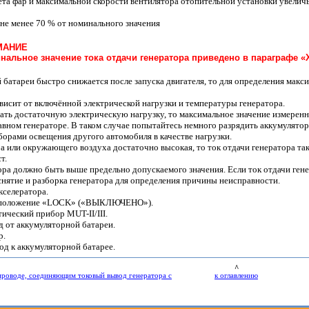
ета фар и максимальной скорости вентилятора отопительной установки увелич
не менее 70 % от номинального значения
МАНИЕ
нальное значение тока отдачи генератора приведено в параграфе «
й батареи быстро снижается после запуска двигателя, то для определения макс
ависит от включённой электрической нагрузки и температуры генератора.
здать достаточную электрическую нагрузку, то максимальное значение измерен
авном генераторе. В таком случае попытайтесь немного разрядить аккумулято
иборами освещения другого автомобиля в качестве нагрузки.
а или окружающего воздуха достаточно высокая, то ток отдачи генератора та
т.
ора должно быть выше предельно допускаемого значения. Если ток отдачи ген
 снятие и разборка генератора для определения причины неисправности.
кселератора.
 в положение «LOCK» («ВЫКЛЮЧЕНО»).
ический прибор MUT-II/III.
 от аккумуляторной батареи.
р.
д к аккумуляторной батарее.
^
 проводе, соединяющим токовый вывод генератора с
к оглавлению