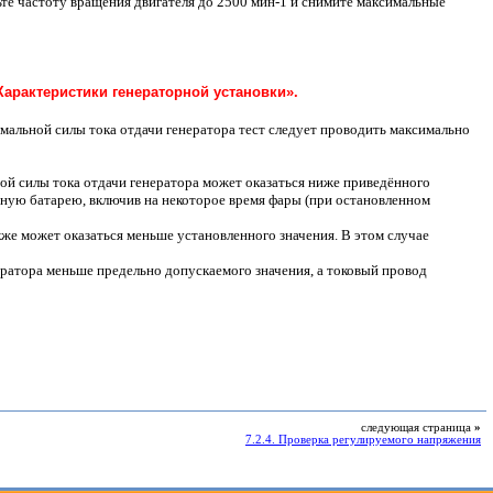
ьте частоту вращения двигателя до 2500 мин
-1
и снимите максимальные
Характеристики генераторной установки».
имальной силы тока отдачи генератора тест следует проводить максимально
ной силы тока отдачи генератора может оказаться ниже приведённого
рную батарею, включив на некоторое время фары (при остановленном
кже может оказаться меньше установленного значения. В этом случае
ератора меньше предельно допускаемого значения, а токовый провод
следующая страница
»
7.2.4. Проверка регулируемого напряжения