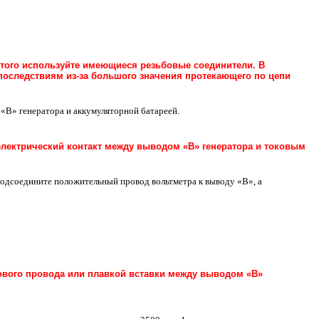
этого используйте имеющиеся резьбовые соединители. В
последствиям из-за большого значения протекающего по цепи
«В» генератора и аккумуляторной батареей.
электрический контакт между выводом «В» генератора и токовым
одсоедините положительный провод вольтметра к выводу «В», а
кового провода или плавкой вставки между выводом «В»