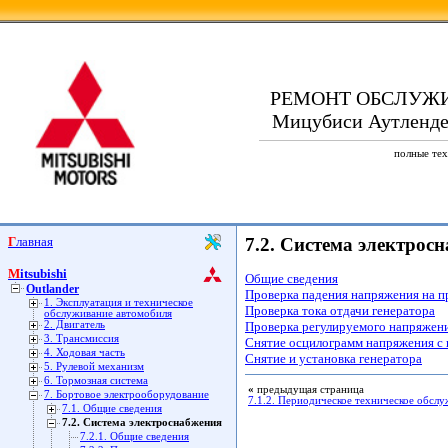
РЕМОНТ ОБСЛУЖ
Мицубиси Аутлендер.
полные тех
Главная
7.2. Система электрос
Mitsubishi
Общие сведения
Outlander
Проверка падения напряжения на п
1. Эксплуатация и техническое
Проверка тока отдачи генератора
обслуживание автомобиля
2. Двигатель
Проверка регулируемого напряжен
3. Трансмиссия
Снятие осцилограмм напряжения с 
4. Ходовая часть
Снятие и установка генератора
5. Рулевой механизм
6. Тормозная система
«
предыдущая страница
7. Бортовое электрооборудование
7.1.2. Периодическое техническое обсл
7.1. Общие сведения
7.2. Система электроснабжения
7.2.1. Общие сведения