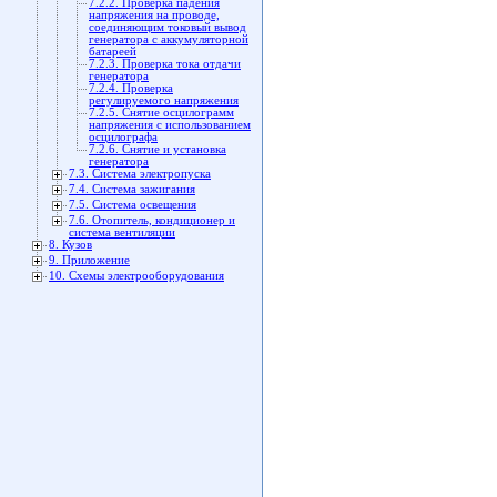
7.2.2. Проверка падения
напряжения на проводе,
соединяющим токовый вывод
генератора с аккумуляторной
батареей
7.2.3. Проверка тока отдачи
генератора
7.2.4. Проверка
регулируемого напряжения
7.2.5. Снятие осцилограмм
напряжения с использованием
осцилографа
7.2.6. Снятие и установка
генератора
7.3. Система электропуска
7.4. Система зажигания
7.5. Система освещения
7.6. Отопитель, кондиционер и
система вентиляции
8. Кузов
9. Приложение
10. Схемы электрооборудования