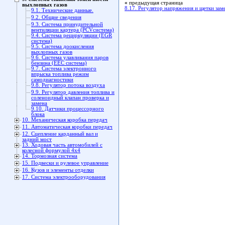
«
предыдущая страница
выхлопных газов
8.17. Регулятор напряжения и щетки зам
9.1. Технические данные.
9.2. Общие сведения
9.3. Система принудительной
вентиляции картера (PCVсистема)
9.4. Система рециркуляции (EGR
система)
9.5. Система доокисления
выхлопных газов
9.6. Система улавливания паров
бензина (EEC система)
9.7. Система электронного
впрыска топлива режим
самодиагностики
9.8. Регулятор потока воздуха
9.9. Регулятор давления топлива и
соленоидный клапан проверка и
замена
9.10. Датчики процессорного
блока
10. Механическая коробка передач
11. Автоматическая коробки передач
12. Сцепление карданный вал и
задний мост
13. Ходовая часть автомобилей с
колесной формулой 4x4
14. Тормозная система
15. Подвески и рулевое управление
16. Кузов и элементы отделки
17. Система электрооборудования