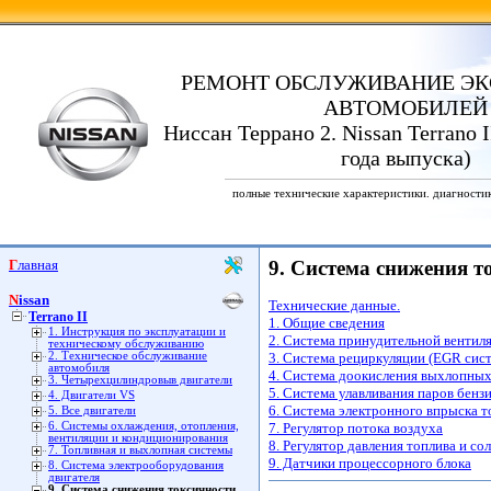
РЕМОНТ ОБСЛУЖИВАНИЕ ЭК
АВТОМОБИЛЕЙ
Ниссан Террано 2. Nissan Terrano I
года выпуска)
полные технические характеристики. диагности
Главная
9. Система снижения 
Nissan
Технические данные.
Terrano II
1. Общие сведения
1. Инструкция по эксплуатации и
2. Система принудительной вентил
техническому обслуживанию
2. Техническое обслуживание
3. Система рециркуляции (EGR сис
автомобиля
4. Система доокисления выхлопных
3. Четырехцилиндровыв двигатели
5. Система улавливания паров бенз
4. Двигатели VS
6. Система электронного впрыска 
5. Все двигатели
6. Системы охлаждения, отопления,
7. Регулятор потока воздуха
вентиляции и кондиционирования
8. Регулятор давления топлива и с
7. Топливная и выхлопная системы
9. Датчики процессорного блока
8. Система электрооборудования
двигателя
9. Система снижения токсичности