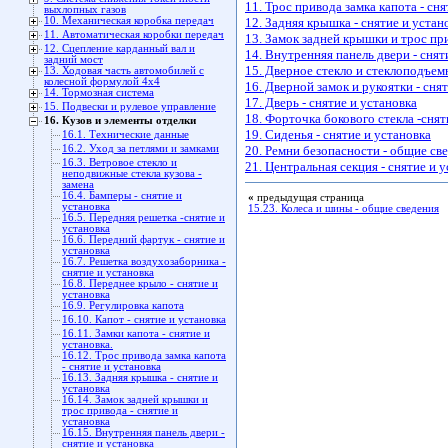
11. Трос привода замка капота - сня
выхлопных газов
10. Механическая коробка передач
12. Задняя крышка - снятие и устан
11. Автоматическая коробки передач
13. Замок задней крышки и трос при
12. Сцепление карданный вал и
14. Внутренняя панель двери - снят
задний мост
15. Дверное стекло и стеклоподъемн
13. Ходовая часть автомобилей с
колесной формулой 4x4
16. Дверной замок и рукоятки - сня
14. Тормозная система
17. Дверь - снятие и установка
15. Подвески и рулевое управление
18. Форточка бокового стекла -снят
16. Кузов и элементы отделки
19. Сиденья - снятие и установка
16.1. Технические данные
16.2. Уход за петлями и замками
20. Ремни безопасности - общие св
16.3. Ветровое стекло и
21. Центральная секция - снятие и 
неподвижные стекла кузова -
замена
16.4. Бамперы - снятие и
«
предыдущая страница
установка
15.23. Колеса и шины - общие сведения
16.5. Передняя решетка -снятие и
установка
16.6. Передний фартук - снятие и
установка
16.7. Решетка воздухозаборника -
снятие и установка
16.8. Переднее крыло - снятие и
установка
16.9. Регулировка капота
16.10. Капот - снятие и установка
16.11. Замки капота - снятие и
установка.
16.12. Трос привода замка капота
- снятие и установка
16.13. Задняя крышка - снятие и
установка
16.14. Замок задней крышки и
трос привода - снятие и
установка
16.15. Внутренняя панель двери -
снятие и установка