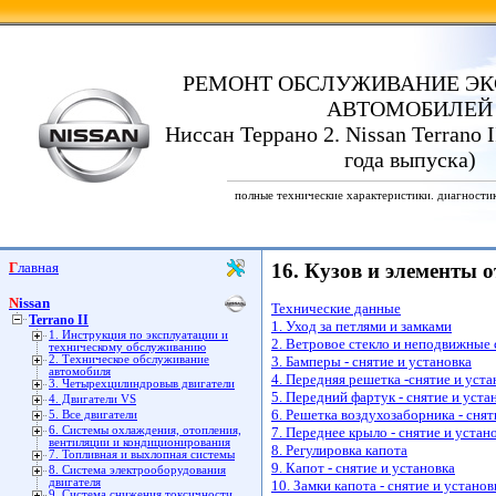
РЕМОНТ ОБСЛУЖИВАНИЕ ЭК
АВТОМОБИЛЕЙ
Ниссан Террано 2. Nissan Terrano I
года выпуска)
полные технические характеристики. диагности
Главная
16. Кузов и элементы 
Nissan
Технические данные
Terrano II
1. Уход за петлями и замками
1. Инструкция по эксплуатации и
2. Ветровое стекло и неподвижные с
техническому обслуживанию
2. Техническое обслуживание
3. Бамперы - снятие и установка
автомобиля
4. Передняя решетка -снятие и уста
3. Четырехцилиндровыв двигатели
5. Передний фартук - снятие и уста
4. Двигатели VS
6. Решетка воздухозаборника - снят
5. Все двигатели
6. Системы охлаждения, отопления,
7. Переднее крыло - снятие и устан
вентиляции и кондиционирования
8. Регулировка капота
7. Топливная и выхлопная системы
9. Капот - снятие и установка
8. Система электрооборудования
двигателя
10. Замки капота - снятие и установ
9. Система снижения токсичности