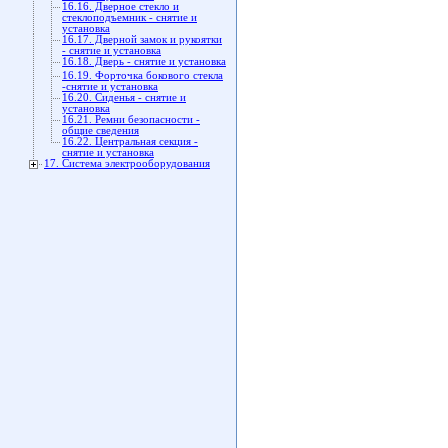
16.16. Дверное стекло и
стеклоподъемник - снятие и
установка
16.17. Дверной замок и рукоятки
- снятие и установка
16.18. Дверь - снятие и установка
16.19. Форточка бокового стекла
-снятие и установка
16.20. Сиденья - снятие и
установка
16.21. Ремни безопасности -
общие сведения
16.22. Центральная секция -
снятие и установка
17. Система электрооборудования