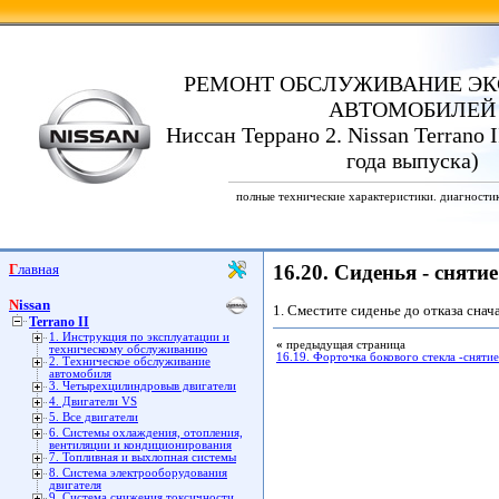
РЕМОНТ ОБСЛУЖИВАНИЕ ЭК
АВТОМОБИЛЕЙ
Ниссан Террано 2. Nissan Terrano I
года выпуска)
полные технические характеристики. диагности
Главная
16.20. Сиденья - сняти
Nissan
1. Сместите сиденье до отказа снач
Terrano II
1. Инструкция по эксплуатации и
«
предыдущая страница
техническому обслуживанию
16.19. Форточка бокового стекла -снятие
2. Техническое обслуживание
автомобиля
3. Четырехцилиндровыв двигатели
4. Двигатели VS
5. Все двигатели
6. Системы охлаждения, отопления,
вентиляции и кондиционирования
7. Топливная и выхлопная системы
8. Система электрооборудования
двигателя
9. Система снижения токсичности