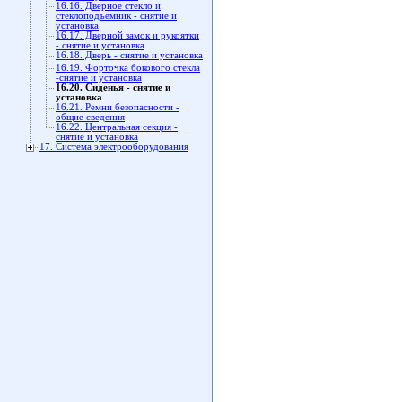
16.16. Дверное стекло и
стеклоподъемник - снятие и
установка
16.17. Дверной замок и рукоятки
- снятие и установка
16.18. Дверь - снятие и установка
16.19. Форточка бокового стекла
-снятие и установка
16.20. Сиденья - снятие и
установка
16.21. Ремни безопасности -
общие сведения
16.22. Центральная секция -
снятие и установка
17. Система электрооборудования