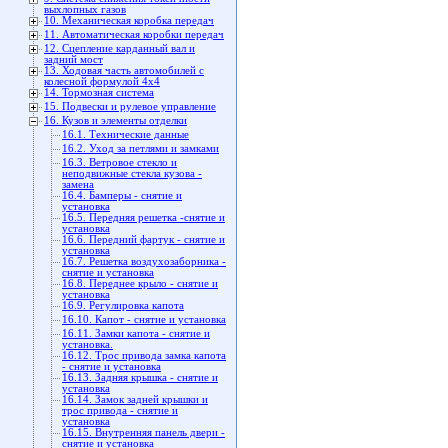
выхлопных газов
10. Механическая коробка передач
11. Автоматическая коробки передач
12. Сцепление карданный вал и
задний мост
13. Ходовая часть автомобилей с
колесной формулой 4x4
14. Тормозная система
15. Подвески и рулевое управление
16. Кузов и элементы отделки
16.1. Технические данные
16.2. Уход за петлями и замками
16.3. Ветровое стекло и
неподвижные стекла кузова -
замена
16.4. Бамперы - снятие и
установка
16.5. Передняя решетка -снятие и
установка
16.6. Передний фартук - снятие и
установка
16.7. Решетка воздухозаборника -
снятие и установка
16.8. Переднее крыло - снятие и
установка
16.9. Регулировка капота
16.10. Капот - снятие и установка
16.11. Замки капота - снятие и
установка.
16.12. Трос привода замка капота
- снятие и установка
16.13. Задняя крышка - снятие и
установка
16.14. Замок задней крышки и
трос привода - снятие и
установка
16.15. Внутренняя панель двери -
снятие и установка