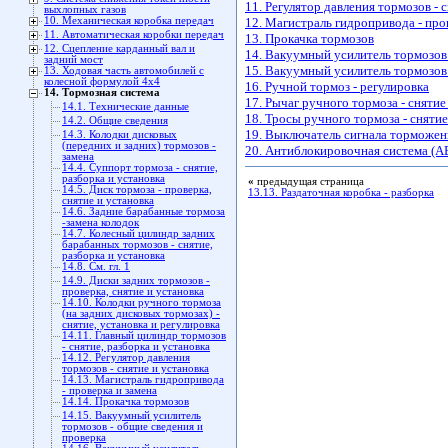
11. Регулятор давления тормозов - 
выхлопных газов
10. Механическая коробка передач
12. Магистраль гидропривода - про
11. Автоматическая коробки передач
13. Прокачка тормозов
12. Сцепление карданный вал и
14. Вакуумный усилитель тормозов 
задний мост
15. Вакуумный усилитель тормозов 
13. Ходовая часть автомобилей с
колесной формулой 4x4
16. Ручной тормоз - регулировка
14. Тормозная система
17. Рычаг ручного тормоза - снятие
14.1. Технические данные
18. Тросы ручного тормоза - снятие
14.2. Общие сведения
19. Выключатель сигнала торможени
14.3. Колодки дисковых
(передних и задних) тормозов -
20. Антиблокировочная система (AB
замена
14.4. Суппорт тормоза - снятие,
разборка и установка
«
предыдущая страница
14.5. Диск тормоза - проверка,
13.13. Раздаточная коробка - разборка
снятие и установка
14.6. Задние барабанные тормоза
-замена колодок
14.7. Колесный цилиндр задних
барабанных тормозов - снятие,
разборка и установка
14.8. См. гл. 1
14.9. Диски задних тормозов -
проверка, снятие и установка
14.10. Колодки ручного тормоза
(на задних дисковых тормозах) -
снятие, установка и регулировка
14.11. Главный цилиндр тормозов
- снятие, разборка и установка
14.12. Регулятор давления
тормозов - снятие и установка
14.13. Магистраль гидропривода
- проверка и замена
14.14. Прокачка тормозов
14.15. Вакуумный усилитель
тормозов - общие сведения и
проверка