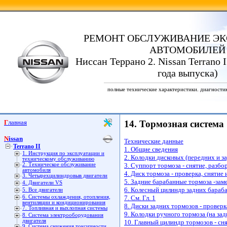
РЕМОНТ ОБСЛУЖИВАНИЕ ЭК
АВТОМОБИЛЕЙ
Ниссан Террано 2. Nissan Terrano I
года выпуска)
полные технические характеристики. диагности
Главная
14. Тормозная система
Nissan
Технические данные
Terrano II
1. Общие сведения
1. Инструкция по эксплуатации и
2. Колодки дисковых (передних и за
техническому обслуживанию
2. Техническое обслуживание
3. Суппорт тормоза - снятие, разбо
автомобиля
4. Диск тормоза - проверка, снятие 
3. Четырехцилиндровыв двигатели
5. Задние барабанные тормоза -зам
4. Двигатели VS
6. Колесный цилиндр задних бараба
5. Все двигатели
6. Системы охлаждения, отопления,
7. См. Гл. 1
вентиляции и кондиционирования
8. Диски задних тормозов - проверк
7. Топливная и выхлопная системы
9. Колодки ручного тормоза (на зад
8. Система электрооборудования
двигателя
10. Главный цилиндр тормозов - сня
9. Система снижения токсичности