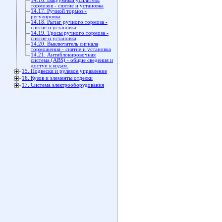
14.16. Вакуумный усилитель
тормозов - снятие и установка
14.17. Ручной тормоз -
регулировка
14.18. Рычаг ручного тормоза -
снятие и установка
14.19. Тросы ручного тормоза -
снятие и установка
14.20. Выключатель сигнала
торможения - снятие и установка
14.21. Антиблокировочная
система (ABS) - общие сведения и
доступ к кодам.
15. Подвески и рулевое управление
16. Кузов и элементы отделки
17. Система электрооборудования