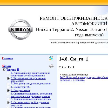
РЕМОНТ ОБСЛУЖИВАНИЕ ЭК
АВТОМОБИЛЕЙ
Ниссан Террано 2. Nissan Terrano I
года выпуска)
полные технические характеристики. диагности
Главная
14.8. См. гл. 1
Nissan
7. См. Гл. 1
Terrano II
1. Инструкция по эксплуатации и
«
предыдущая страница
техническому обслуживанию
14.7. Колесный цилиндр задних барабанн
2. Техническое обслуживание
разборка и установка
автомобиля
3. Четырехцилиндровыв двигатели
4. Двигатели VS
5. Все двигатели
6. Системы охлаждения, отопления,
вентиляции и кондиционирования
7. Топливная и выхлопная системы
8. Система электрооборудования
двигателя
9. Система снижения токсичности