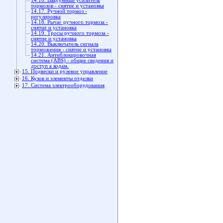
14.16. Вакуумный усилитель
тормозов - снятие и установка
14.17. Ручной тормоз -
регулировка
14.18. Рычаг ручного тормоза -
снятие и установка
14.19. Тросы ручного тормоза -
снятие и установка
14.20. Выключатель сигнала
торможения - снятие и установка
14.21. Антиблокировочная
система (ABS) - общие сведения и
доступ к кодам.
15. Подвески и рулевое управление
16. Кузов и элементы отделки
17. Система электрооборудования