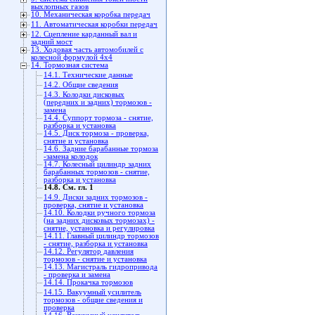
выхлопных газов
10. Механическая коробка передач
11. Автоматическая коробки передач
12. Сцепление карданный вал и
задний мост
13. Ходовая часть автомобилей с
колесной формулой 4x4
14. Тормозная система
14.1. Технические данные
14.2. Общие сведения
14.3. Колодки дисковых
(передних и задних) тормозов -
замена
14.4. Суппорт тормоза - снятие,
разборка и установка
14.5. Диск тормоза - проверка,
снятие и установка
14.6. Задние барабанные тормоза
-замена колодок
14.7. Колесный цилиндр задних
барабанных тормозов - снятие,
разборка и установка
14.8. См. гл. 1
14.9. Диски задних тормозов -
проверка, снятие и установка
14.10. Колодки ручного тормоза
(на задних дисковых тормозах) -
снятие, установка и регулировка
14.11. Главный цилиндр тормозов
- снятие, разборка и установка
14.12. Регулятор давления
тормозов - снятие и установка
14.13. Магистраль гидропривода
- проверка и замена
14.14. Прокачка тормозов
14.15. Вакуумный усилитель
тормозов - общие сведения и
проверка