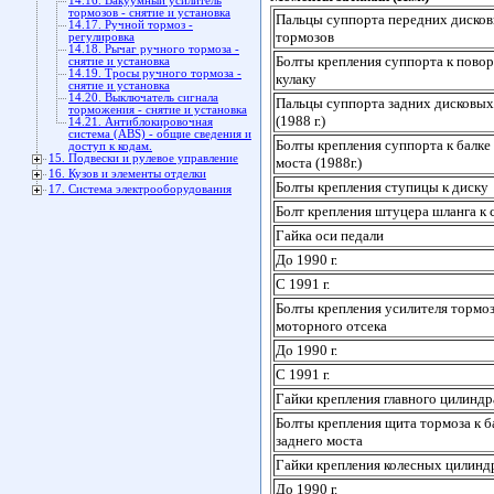
14.16. Вакуумный усилитель
тормозов - снятие и установка
Пальцы суппорта передних диско
14.17. Ручной тормоз -
тормозов
регулировка
14.18. Рычаг ручного тормоза -
Болты крепления суппорта к пово
снятие и установка
14.19. Тросы ручного тормоза -
кулаку
снятие и установка
14.20. Выключатель сигнала
Пальцы суппорта задних дисковых
торможения - снятие и установка
(1988 г.)
14.21. Антиблокировочная
система (ABS) - общие сведения и
Болты крепления суппорта к балке
доступ к кодам.
15. Подвески и рулевое управление
моста (1988г.)
16. Кузов и элементы отделки
Болты крепления ступицы к диску
17. Система электрооборудования
Болт крепления штуцера шланга к
Гайка оси педали
До 1990 г.
С 1991 г.
Болты крепления усилителя тормоз
моторного отсека
До 1990 г.
С 1991 г.
Гайки крепления главного цилиндр
Болты крепления щита тормоза к б
заднего моста
Гайки крепления колесных цилинд
До 1990 г.