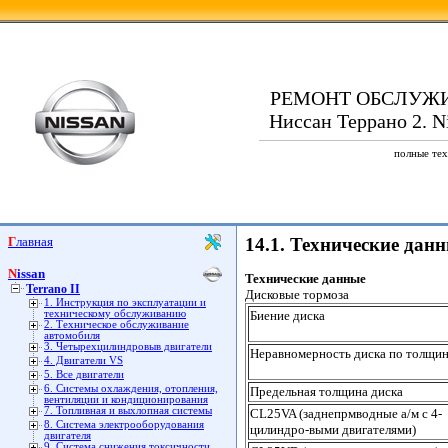
РЕМОНТ ОБСЛУЖ
Ниссан Террано 2. Ni
полные тех
Главная
14.1. Технические дан
Nissan
Технические данные
Terrano II
Дисковые тормоза
1. Инструкция по эксплуатации и
техническому обслуживанию
Биение диска
2. Техническое обслуживание
автомобиля
3. Четырехцилиндровыв двигатели
Неравномерность диска по толщи
4. Двигатели VS
5. Все двигатели
6. Системы охлаждения, отопления,
Предельная толщина диска
вентиляции и кондиционирования
7. Топливная и выхлопная системы
CL25VA (заднепрмводные а/м с 4-
8. Система электрооборудования
цилиндро-выми двигателями)
двигателя
9. Система снижения токсичности