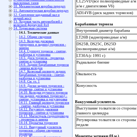
CL25VD (все полноприводные а/м 
выхлопных газов
а/м с двигателями V6)
10. Механическая коробка передач
11. Автоматическая коробки передач
AD14VB (диск задних тормозов)
12. Сцепление карданный вал и
задний мост
13. Ходовая часть автомобилей с
Барабанные тормоза
колесной формулой 4x4
14. Тормозная система
Внутренний диаметр барабана
14.1. Технические данные
LT26B (заднеприводные а/м)
14.2. Общие сведения
14.3. Колодки дисковых
DS25B, DS25C, DS25D
(передних и задних) тормозов -
замена
(полноприводные а/м)
14.4. Суппорт тормоза - снятие,
разборка и установка
LT30A (с 1991 г.)
14.5. Диск тормоза - проверка,
снятие и установка
Радиальное биение
14.6. Задние барабанные тормоза
-замена колодок
14.7. Колесный цилиндр задних
Овальность
барабанных тормозов - снятие,
разборка и установка
14.8. См. гл. 1
Конусность
14.9. Диски задних тормозов -
проверка, снятие и установка
14.10. Колодки ручного тормоза
(на задних дисковых тормозах) -
снятие, установка и регулировка
Вакуумный усилитель
14.11. Главный цилиндр тормозов
- снятие, разборка и установка
Выступание толкателя со стороны
14.12. Регулятор давления
главного цилиндра
тормозов - снятие и установка
14.13. Магистраль гидропривода
Регулировка толкателя со стороны
- проверка и замена
14.14. Прокачка тормозов
педали
14.15. Вакуумный усилитель
тормозов - общие сведения и
проверка
Моменты затяжки (Н.м.)