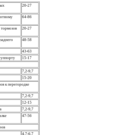
вых
20-27
ротному
64-86
 тормозов
20-27
 заднего
48-58
43-63
 суппорту
15-17
7,2-9,7
15-20
ов к перегородке
7,2-9,7
12-15
а
7,2-9,7
алке
47-56
ров
4,7-6,7