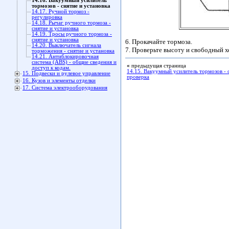
14.16. Вакуумный усилитель
тормозов - снятие и установка
14.17. Ручной тормоз -
регулировка
14.18. Рычаг ручного тормоза -
снятие и установка
14.19. Тросы ручного тормоза -
снятие и установка
6. Прокачайте тормоза.
14.20. Выключатель сигнала
7. Проверьте высоту и свободный хо
торможения - снятие и установка
14.21. Антиблокировочная
система (ABS) - общие сведения и
«
предыдущая страница
доступ к кодам.
14.15. Вакуумный усилитель тормозов - 
15. Подвески и рулевое управление
проверка
16. Кузов и элементы отделки
17. Система электрооборудования