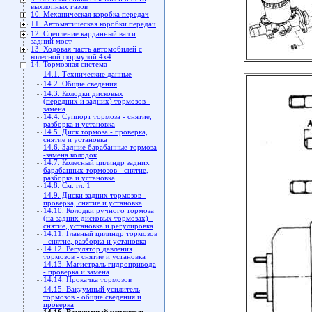
выхлопных газов
10. Механическая коробка передач
11. Автоматическая коробки передач
12. Сцепление карданный вал и
задний мост
13. Ходовая часть автомобилей с
колесной формулой 4x4
14. Тормозная система
14.1. Технические данные
14.2. Общие сведения
14.3. Колодки дисковых
(передних и задних) тормозов -
замена
14.4. Суппорт тормоза - снятие,
разборка и установка
14.5. Диск тормоза - проверка,
снятие и установка
14.6. Задние барабанные тормоза
-замена колодок
14.7. Колесный цилиндр задних
барабанных тормозов - снятие,
разборка и установка
14.8. См. гл. 1
14.9. Диски задних тормозов -
проверка, снятие и установка
14.10. Колодки ручного тормоза
(на задних дисковых тормозах) -
снятие, установка и регулировка
14.11. Главный цилиндр тормозов
- снятие, разборка и установка
14.12. Регулятор давления
тормозов - снятие и установка
14.13. Магистраль гидропривода
- проверка и замена
14.14. Прокачка тормозов
14.15. Вакуумный усилитель
тормозов - общие сведения и
проверка