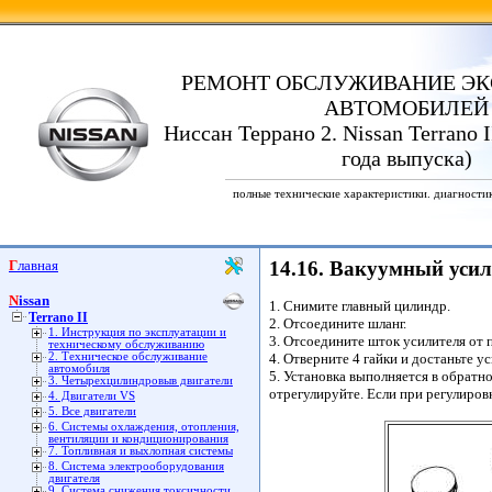
РЕМОНТ ОБСЛУЖИВАНИЕ ЭК
АВТОМОБИЛЕЙ
Ниссан Террано 2. Nissan Terrano I
года выпуска)
полные технические характеристики. диагности
Главная
14.16. Вакуумный усил
Nissan
1. Снимите главный цилиндр.
Terrano II
2. Отсоедините шланг.
1. Инструкция по эксплуатации и
3. Отсоедините шток усилителя от п
техническому обслуживанию
2. Техническое обслуживание
4. Отверните 4 гайки и достаньте у
автомобиля
5. Установка выполняется в обратн
3. Четырехцилиндровыв двигатели
отрегулируйте. Если при регулировк
4. Двигатели VS
5. Все двигатели
6. Системы охлаждения, отопления,
вентиляции и кондиционирования
7. Топливная и выхлопная системы
8. Система электрооборудования
двигателя
9. Система снижения токсичности