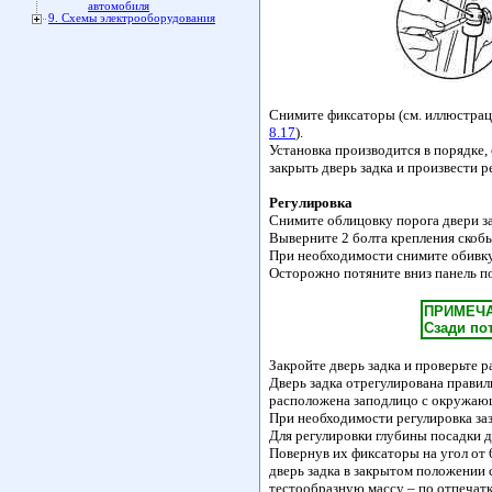
автомобиля
9. Схемы электрооборудования
Снимите фиксаторы (см. иллюстраци
8.17
).
Установка производится в порядке,
закрыть дверь задка и произвести р
Регулировка
Снимите облицовку порога двери за
Выверните 2 болта крепления скобы
При необходимости снимите обивку 
Осторожно потяните вниз панель по
ПРИМЕЧ
Сзади по
Закройте дверь задка и проверьте
Дверь задка отрегулирована правил
расположена заподлицо с окружаю
При необходимости регулировка за
Для регулировки глубины посадки 
Повернув их фиксаторы на угол от 
дверь задка в закрытом положении 
тестообразную массу – по отпечатку