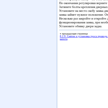
По окончании регулировки верните
Затяните болты крепления дверных
Установите на место скобу замка дв
замка займет нужное положение. От
Несколько раз закройте и откройте 
функционирования замка, при необ
Установите обивку двери задка.
«
предыдущая страница
8.2.9. Снятие и установка троса привода
капота