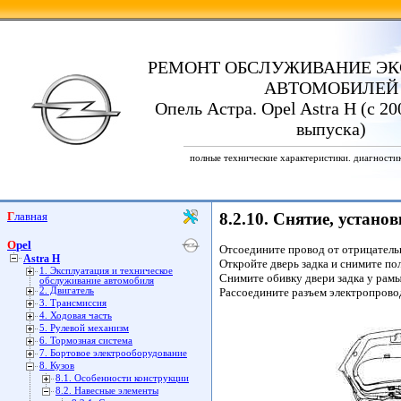
РЕМОНТ ОБСЛУЖИВАНИЕ ЭК
АВТОМОБИЛЕЙ
Опель Астра. Opel Astra H (с 20
выпуска)
полные технические характеристики. диагности
Главная
8.2.10. Снятие, устано
Opel
Отсоедините провод от отрицатель
Astra H
Откройте дверь задка и снимите по
1. Эксплуатация и техническое
Снимите обивку двери задка у рамы 
обслуживание автомобиля
2. Двигатель
Рассоедините разъем электропровод
3. Трансмиссия
4. Ходовая часть
5. Рулевой механизм
6. Тормозная система
7. Бортовое электрооборудование
8. Кузов
8.1. Особенности конструкции
8.2. Навесные элементы