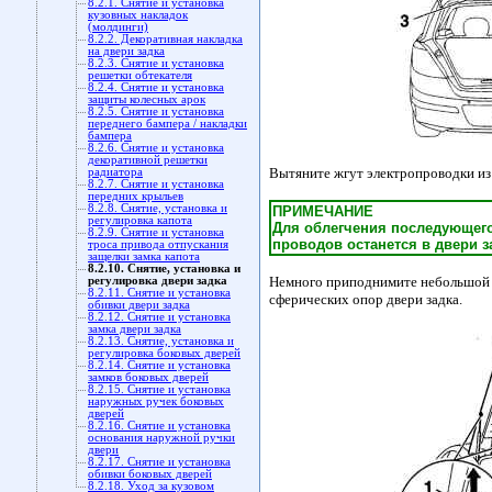
8.2.1. Снятие и установка
кузовных накладок
(молдинги)
8.2.2. Декоративная накладка
на двери задка
8.2.3. Снятие и установка
решетки обтекателя
8.2.4. Снятие и установка
защиты колесных арок
8.2.5. Снятие и установка
переднего бампера / накладки
бампера
8.2.6. Снятие и установка
декоративной решетки
Вытяните жгут электропроводки из 
радиатора
8.2.7. Снятие и установка
передних крыльев
8.2.8. Снятие, установка и
ПРИМЕЧАНИЕ
регулировка капота
Для облегчения последующего
8.2.9. Снятие и установка
проводов останется в двери з
троса привода отпускания
защелки замка капота
8.2.10. Снятие, установка и
Немного приподнимите небольшой 
регулировка двери задка
8.2.11. Снятие и установка
сферических опор двери задка.
обивки двери задка
8.2.12. Снятие и установка
замка двери задка
8.2.13. Снятие, установка и
регулировка боковых дверей
8.2.14. Снятие и установка
замков боковых дверей
8.2.15. Снятие и установка
наружных ручек боковых
дверей
8.2.16. Снятие и установка
основания наружной ручки
двери
8.2.17. Снятие и установка
обивки боковых дверей
8.2.18. Уход за кузовом