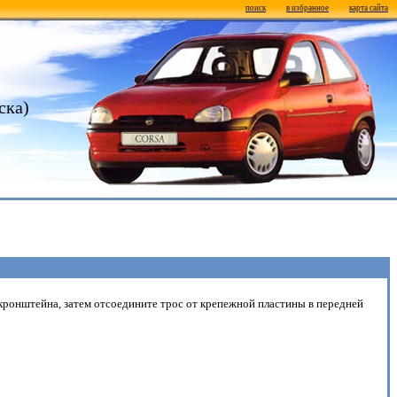
поиск
в избранное
карта сайта
ска)
кронштейна, затем отсоедините трос от крепежной пластины в передней