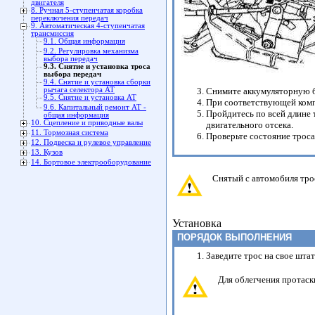
двигателя
8. Ручная 5-ступенчатая коробка
переключения передач
9. Автоматическая 4-ступенчатая
трансмиссия
9.1. Общая информация
9.2. Регулировка механизма
выбора передач
9.3. Снятие и установка троса
выбора передач
9.4. Снятие и установка сборки
Снимите аккумуляторную б
рычага селектора АТ
9.5. Снятие и установка АТ
При соответствующей компл
9.6. Капитальный ремонт АТ -
Пройдитесь по всей длине 
общая информация
10. Сцепление и приводные валы
двигательного отсека.
11. Тормозная система
Проверьте состояние троса,
12. Подвеска и рулевое управление
13. Кузов
14. Бортовое электрооборудование
Снятый с автомобиля трос
Установка
ПОРЯДОК ВЫПОЛНЕНИЯ
Заведите трос на свое штат
Для облегчения протаск