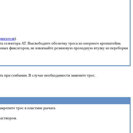
вигателя
).
га селектора АТ. Высвободите оболочку троса из опорного кронштейна.
чных фиксаторов, не извлекайте резиновую проходную втулку из переборки
ть при сгибании. В случае необходимости замените трос.
акрепите трос в пластине рычага.
раствором.