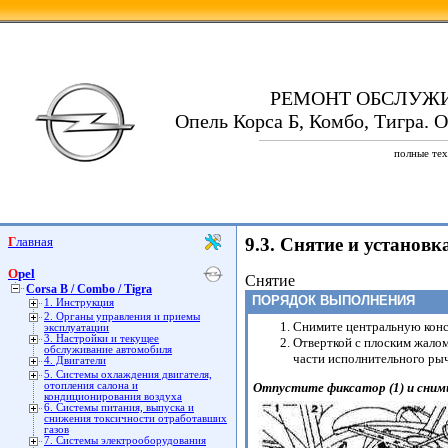
РЕМОНТ ОБСЛУЖ
Опель Корса Б, Комбо, Тигра. Op
полные тех
Главная
9.3. Снятие и установк
Opel
Снятие
Corsa B / Combo / Tigra
ПОРЯДОК ВЫПОЛНЕНИЯ
1. Инструкция
2. Органы управления и приемы
Снимите центральную конс
эксплуатации
3. Настройки и текущее
Отверткой с плоским жалом
обслуживание автомобиля
части исполнительного рыч
4. Двигатели
5. Системы охлаждения двигателя,
отопления салона и
Отпустите фиксатор (1) и сними
кондиционирования воздуха
6. Системы питания, выпуска и
снижения токсичности отработавших
газов
7. Системы электрооборудования