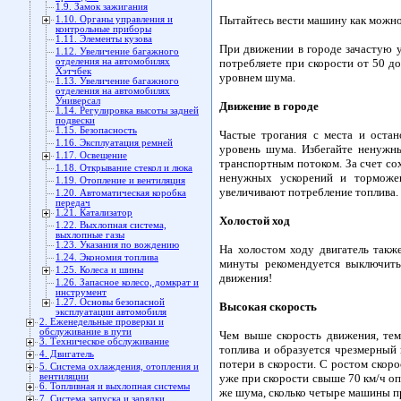
1.9. Замок зажигания
Пытайтесь вести машину как можно
1.10. Органы управления и
контрольные приборы
1.11. Элементы кузова
При движении в городе зачастую у
1.12. Увеличение багажного
отделения на автомобилях
потребляете при скорости от 50 до
Хэтчбек
уровнем шума.
1.13. Увеличение багажного
отделения на автомобилях
Универсал
Движение в городе
1.14. Регулировка высоты задней
подвески
1.15. Безопасность
Частые трогания с места и остан
1.16. Эксплуатация ремней
уровень шума. Избегайте ненужн
1.17. Освещение
транспортным потоком. За счет со
1.18. Открывание стекол и люка
ненужных ускорений и торможен
1.19. Отопление и вентиляция
увеличивают потребление топлива. 
1.20. Автоматическая коробка
передач
1.21. Катализатор
Холостой ход
1.22. Выхлопная система,
выхлопные газы
1.23. Указания по вождению
На холостом ходу двигатель такж
1.24. Экономия топлива
минуты рекомендуется выключить
1.25. Колеса и шины
движения!
1.26. Запасное колесо, домкрат и
инструмент
1.27. Основы безопасной
Высокая скорость
эксплуатации автомобиля
2. Еженедельные проверки и
обслуживание в пути
Чем выше скорость движения, тем
3. Техническое обслуживание
топлива и образуется чрезмерный 
4. Двигатель
потери в скорости. С ростом скор
5. Система охлаждения, отопления и
вентиляции
уже при скорости свыше 70 км/ч о
6. Топливная и выхлопная системы
же шума, сколько четыре машины пр
7. Система запуска и зарядки