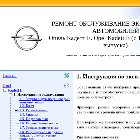
РЕМОНТ ОБСЛУЖИВАНИЕ ЭК
АВТОМОБИЛЕЙ
Опель Кадетт Е. Opel Kadett E (с 
выпуска)
полные технические характеристики. диагности
Главная
1. Инструкция по эксп
Opel
Современный стиль вождения пред
Kadett E
окупается и способствует повыше
1. Инструкция по эксплуатации
больше километров".
1.1. Защита окружающей среды и
экономия энергии
1.2. Ключ
Чрезмерно резкое ускорение зн
1.3. Рулевое колесо
увеличивают уровень шума приблиз
1.4. Сиденья
1.5. Подголовники
При первой же возможности осуще
1.6. Ремень безопасности
км/ч на второй передаче, производ
1.7. Зеркала заднего вида
1.8. Регулируемое наружное
зеркало с электрическим
Равномерная скорость
приводом