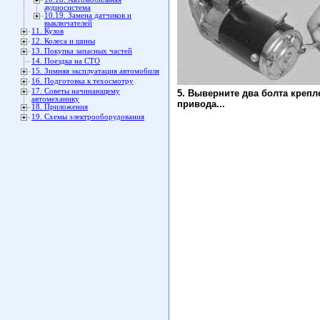
аудиосистема
10.19. Замена датчиков и
выключателей
11. Кузов
12. Колеса и шины
13. Покупка запасных частей
14. Поездка на СТО
15. Зимняя эксплуатация автомобиля
16. Подготовка к техосмотру
17. Советы начинающему
5. Выверните два болта креп
автомеханику
привода...
18. Приложения
19. Схемы электрооборудования