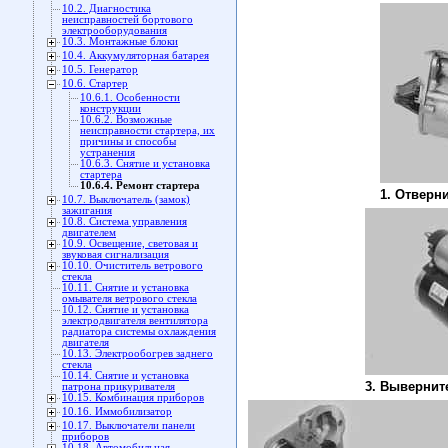
10.2. Диагностика
неисправностей бортового
электрооборудования
10.3. Монтажные блоки
10.4. Аккумуляторная батарея
10.5. Генератор
10.6. Стартер
10.6.1. Особенности
конструкции
10.6.2. Возможные
неисправности стартера, их
причины и способы
устранения
10.6.3. Снятие и установка
стартера
10.6.4. Ремонт стартера
1. Отверни
10.7. Выключатель (замок)
зажигания
10.8. Система управления
двигателем
10.9. Освещение, световая и
звуковая сигнализация
10.10. Очиститель ветрового
стекла
10.11. Снятие и установка
омывателя ветрового стекла
10.12. Снятие и установка
электродвигателя вентилятора
радиатора системы охлаждения
двигателя
10.13. Электрообогрев заднего
стекла
10.14. Снятие и установка
3. Вывернит
патрона прикуривателя
10.15. Комбинация приборов
10.16. Иммобилизатор
10.17. Выключатели панели
приборов
10.18. Автомобильная