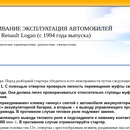
ИВАНИЕ ЭКСПЛУАТАЦИЯ АВТОМОБИЛЕЙ
 Renault Logan (с 1994 года выпуска)
нические характеристики. диагностика. электросхемы
а
ера. Перед разборкой стартера убедитесь в его неисправности путем следующи
1. С помощью отвертки проверьте легкость перемещения муфты св
ода. Она должна легко проворачиваться относительно ступицы му
нии.
«прикуривания» клемму «минус» снятой с автомобиля аккумуляторн
 аккумуляторной батареи, а вторым – к выводу управляющего прово
ривода. В противном случае тяговое реле подлежит замене.
авляющего вывода тягового реле и подсоедините к нижнему контакт
000
мин
–1
. В противном случае отремонтируйте стартер.
цовая головка «на 13», отвертка с крестообразным лезвием, раздвижные пасса