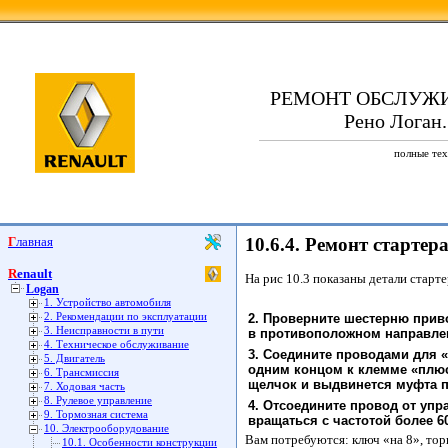
РЕМОНТ ОБСЛУЖ
Рено Логан.
полные тех
Главная
10.6.4. Ремонт стартер
Renault
На рис 10.3 показаны детали старт
Logan
1. Устройство автомобиля
2. Рекомендации по эксплуатации
2. Проверните шестерню прив
3. Неисправности в пути
в противоположном направле
4. Техническое обслуживание
3. Соедините проводами для 
5. Двигатель
одним концом к клемме «плюс»
6. Трансмиссия
щелчок и выдвинется муфта п
7. Ходовая часть
8. Рулевое управление
4. Отсоедините провод от упр
9. Тормозная система
вращаться с частотой более 6
10. Электрооборудование
Вам потребуются: ключ «на 8», тор
10.1. Особенности конструкции