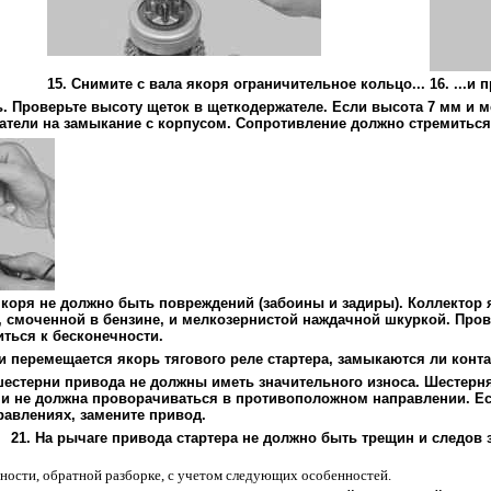
15. Снимите с вала якоря ограничительное кольцо...
16. ...и 
ь. Проверьте высоту щеток в щеткодержателе. Если высота 7 мм и 
тели на замыкание с корпусом. Сопротивление должно стремиться 
якоря не должно быть повреждений (забоины и задиры). Коллектор 
, смоченной в бензине, и мелкозернистой наждачной шкуркой. Про
ться к бесконечности.
 ли перемещается якорь тягового реле стартера, замыкаются ли кон
 шестерни привода не должны иметь значительного износа. Шестер
и не должна проворачиваться в противоположном направлении. Е
равлениях, замените привод.
21. На рычаге привода стартера не должно быть трещин и следов 
ьности, обратной разборке, с учетом следующих особенностей.