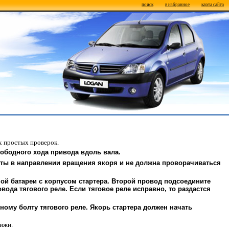
поиск
в избранное
карта сайта
х простых проверок.
ободного хода привода вдоль вала.
фты в направлении вращения якоря и не должна проворачиваться
ой батареи с корпусом стартера. Второй провод подсоедините
да тягового реле. Если тяговое реле исправно, то раздастся
ному болту тягового реле. Якорь стартера должен начать
тижи.