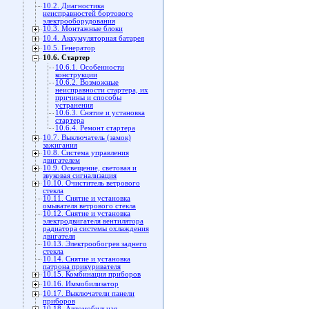
10.2. Диагностика
неисправностей бортового
электрооборудования
10.3. Монтажные блоки
10.4. Аккумуляторная батарея
10.5. Генератор
10.6. Стартер
10.6.1. Особенности
конструкции
10.6.2. Возможные
неисправности стартера, их
причины и способы
устранения
10.6.3. Снятие и установка
стартера
10.6.4. Ремонт стартера
10.7. Выключатель (замок)
зажигания
10.8. Система управления
двигателем
10.9. Освещение, световая и
звуковая сигнализация
10.10. Очиститель ветрового
стекла
10.11. Снятие и установка
омывателя ветрового стекла
10.12. Снятие и установка
электродвигателя вентилятора
радиатора системы охлаждения
двигателя
10.13. Электрообогрев заднего
стекла
10.14. Снятие и установка
патрона прикуривателя
10.15. Комбинация приборов
10.16. Иммобилизатор
10.17. Выключатели панели
приборов
10.18. Автомобильная