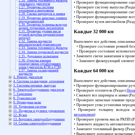
2.26. Замена топливного фильтра
• Проверьте функционирование сце
дизельного двигателя
• Проверьте систему выпуска (Разд
2.27. Проверка системы
отопления и вентиляции
• Проверьте функционирование сис
2.28. Смазка шарниров и замков
• Проверьте функционирование все
2.29. Проверка запасных плавких
• Проверьте кузов автомобиля (Раз
предохранителей
2.30. Проверка толщины колодок
задних тормозных механизмов
Каждые 32 000 км
2.31. Проверка уровня масла
ручной коробки переключения
передач
Выполните все действия, описанны
2.32. Замена жидкости
автоматической трансмиссии
• Проверьте состояние ремней без
2.33. Замена топливного фильтра
• Проверьте состояние вспомогат
2.34. Замена тормозной жидкости
• Замените свечи зажигания и пров
2.35. Дорожное испытание
• Замените фильтрующий элемент 
2.36. Очистка клапана
рециркуляции отработавших
газов (двигатели К7М и F7R)
Каждые 64 000 км
2.37. Замена охлаждающей
жидкости
3. Ремонт двигателя
Выполните все действия, описанны
4. Система охлаждения, отопления
• Проверьте функционирование руч
5. Системы питания, выпуска
6. Электрооборудование двигателя
• Проверьте отопитель (Раздел
Пров
7. Сцепление
• Смажьте все шарниры и замки (Ра
8. Трансмиссия
• Проверьте запасные плавкие пред
9. Приводные валы
• Проверьте углы установки передн
10. Тормозная система
• Проверьте толщину колодок з
11. Подвеска и рулевое управление
механизмов
)
12. Кузов
• Проверьте уровень масла РКПП (
13. Бортовое электрооборудование
14. Схемы электрооборудования
• Замените жидкость автоматическ
• Замените топливный фильтр (Разд
• Выполните дорожное испытание 