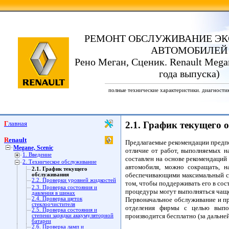
РЕМОНТ ОБСЛУЖИВАНИЕ ЭК
АВТОМОБИЛЕЙ
Рено Меган, Сценик. Renault Megan
года выпуска)
полные технические характеристики. диагности
Главная
2.1. График текущего 
Renault
Предлагаемые рекомендации предпо
Megane, Scenic
отличие от работ, выполняемых н
1. Введение
составлен на основе рекомендаций
2. Техническое обслуживание
автомобиля, можно сокращать, н
2.1. График текущего
обеспечивающими максимальный сро
обслуживания
2.2. Проверки уровней жидкостей
том, чтобы поддерживать его в со
2.3. Проверка состояния и
процедуры могут выполняться чащ
давления в шинах
2.4. Проверка щеток
Первоначальное обслуживание и пр
стеклоочистителя
отделения фирмы с целью выпол
2.5. Проверка состояния и
производится бесплатно (за дальн
степени зарядки аккумуляторной
батареи
2.6. Проверка ламп и