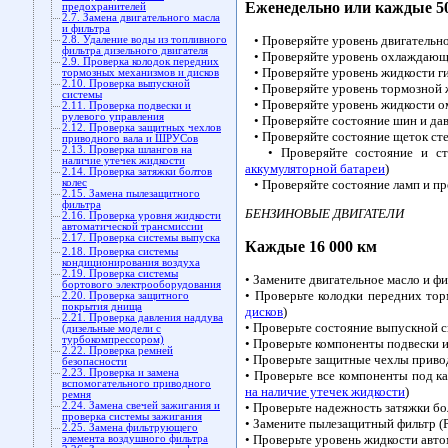
Еженедельно или каждые 50
предохранителей
2.7. Замена двигательного масла
и фильтра
• Проверяйте уровень двигательно
2.8. Удаление воды из топливного
фильтра дизельного двигателя
• Проверяйте уровень охлаждающе
2.9. Проверка колодок передних
• Проверяйте уровень жидкости ги
тормозных механизмов и дисков
2.10. Проверка выпускной
• Проверяйте уровень тормозной 
системы
• Проверяйте уровень жидкости ом
2.11. Проверка подвески и
рулевого управления
• Проверяйте состояние шин и дав
2.12. Проверка защитных чехлов
• Проверяйте состояние щеток сте
приводного вала и ШРУСов
2.13. Проверка шлангов на
• Проверяйте состояние и степ
наличие утечек жидкости
аккумуляторной батареи
)
2.14. Проверка затяжки болтов
колес
• Проверяйте состояние ламп и пр
2.15. Замена пылезащитного
фильтра
БЕНЗИНОВЫЕ ДВИГАТЕЛИ
2.16. Проверка уровня жидкости
автоматической трансмиссии
2.17. Проверка системы выпуска
Каждые 16 000 км
2.18. Проверка системы
кондиционирования воздуха
2.19. Проверка системы
• Замените двигательное масло и фи
бортового электрооборудования
• Проверьте колодки передних то
2.20. Проверка защитного
покрытия днища
дисков
)
2.21. Проверка давления наддува
• Проверьте состояние выпускной с
(дизельные модели с
турбокомпрессором)
• Проверьте компоненты подвески и
2.22. Проверка ремней
• Проверьте защитные чехлы прив
безопасности
2.23. Проверка и замена
• Проверьте все компоненты под к
вспомогательного приводного
на наличие утечек жидкости
)
ремня
2.24. Замена свечей зажигания и
• Проверьте надежность затяжки бо
проверка системы зажигания
• Замените пылезащитный фильтр (
2.25. Замена фильтрующего
• Проверьте уровень жидкости авт
элемента воздушного фильтра