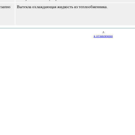
езапно
Вытекла охлаждающая жидкость из теплообменника.
^
к оглавлению