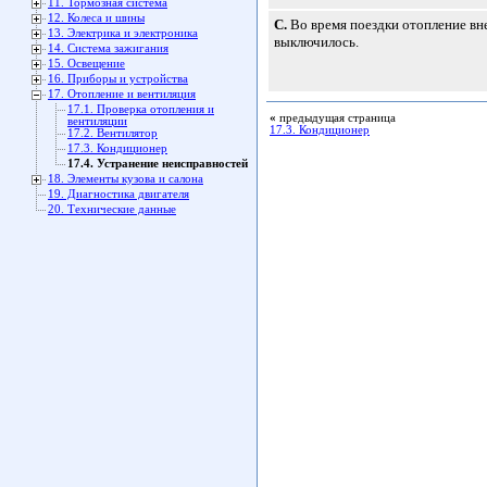
11. Тормозная система
12. Колеса и шины
C.
Во время поездки отопление вн
13. Электрика и электроника
выключилось.
14. Система зажигания
15. Освещение
16. Приборы и устройства
17. Отопление и вентиляция
17.1. Проверка отопления и
«
предыдущая страница
вентиляции
17.3. Кондиционер
17.2. Вентилятор
17.3. Кондиционер
17.4. Устранение неисправностей
18. Элементы кузова и салона
19. Диагностика двигателя
20. Технические данные