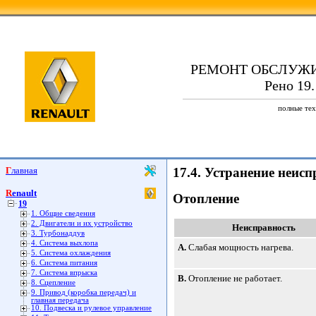
РЕМОНТ ОБСЛУЖ
Рено 19.
полные тех
Главная
17.4. Устранение неисп
Renault
Отопление
19
1. Общие сведения
2. Двигатели и их устройство
Неисправность
3. Турбонаддув
4. Система выхлопа
A.
Слабая мощность нагрева.
5. Система охлаждения
6. Система питания
7. Система впрыска
B.
Отопление не работает.
8. Сцепление
9. Привод (коробка передач) и
главная передача
10. Подвеска и рулевое управление