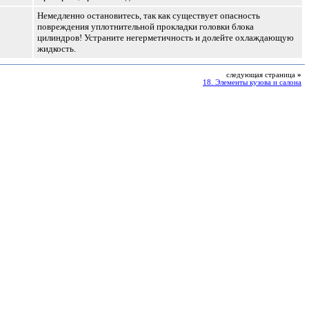
Немедленно остановитесь, так как существует опасность
повреждения уплотнительной прокладки головки блока
цилиндров! Устраните негерметичность и долейте охлаждающую
жидкость.
следующая страница
»
18. Элементы кузова и салона