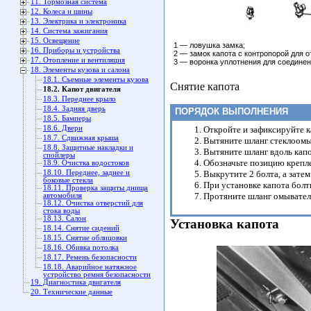
11. Тормозная система
12. Колеса и шины
13. Электрика и электроника
14. Система зажигания
15. Освещение
1 — ловушка замка;
16. Приборы и устройства
2 — замок капота с контропорой для 
17. Отопление и вентиляция
3 — воронка уплотнения для соединен
18. Элементы кузова и салона
18.1. Съемные элементы кузова
Снятие капота
18.2. Капот двигателя
18.3. Переднее крыло
18.4. Задняя дверь
ПОРЯДОК ВЫПОЛНЕНИЯ
18.5. Бамперы
18.6. Двери
Откройте и зафиксируйте к
18.7. Сдвижная крыша
Вытяните шланг стеклоомыв
18.8. Защитные накладки и
Вытяните шланг вдоль капо
спойлеры
Обозначьте позицию крепл
18.9. Очистка водостоков
18.10. Переднее, заднее и
Выкрутите 2 болта, а затем
боковые стекла
При установке капота болт
18.11. Проверка защиты днища
Протяните шланг омывателя
автомобиля
18.12. Очистка отверстий для
стока воды
18.13. Салон
Установка капота
18.14. Снятие сидений
18.15. Снятие облицовки
18.16. Обивка потолка
18.17. Ремень безопасности
18.18. Аварийное натяжное
устройство ремня безопасности
19. Диагностика двигателя
20. Технические данные