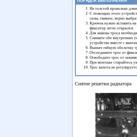
ПОРЯДОК ВЫПОЛНЕНИЯ
На толстой проволоке длин
С помощью этого устройст
силы, главное, верно выбра
Крючок нужно вставить на 
фиксатор легче открылся.
Для замены троса необход
Снимите обе внутренних (ч
устройство вместе с винта
Выньте гибкую оболочку т
Отсоедините трос от фикс
Освободите трос от зажимо
При монтаже старайтесь ук
Трос капота не регулируетс
Снятие решетки радиатора