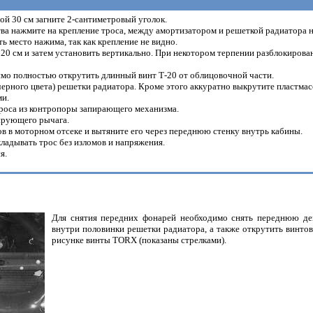
ой 30 см загните 2-сантиметровый уголок.
ва нажмите на крепление троса, между амортизатором и решеткой радиатора н
ть место нажима, так как крепление не видно.
20 см и затем установить вертикально. При некотором терпении разблокирован
имо полностью открутить длинный винт Т-20 от облицовочной части.
ерного цвета) решетки радиатора. Кроме этого аккуратно выкрутите пластмас
ми.
роса из контропоры запирающего механизма.
ирующего рычага.
в в моторном отсеке и вытяните его через переднюю стенку внутрь кабины.
ладывать трос без изломов и напряжения.
я.
Для снятия передних фонарей необходимо снять переднюю де
внутри половинки решетки радиатора, а также открутить винтов
рисунке винты TORX (показаны стрелками).