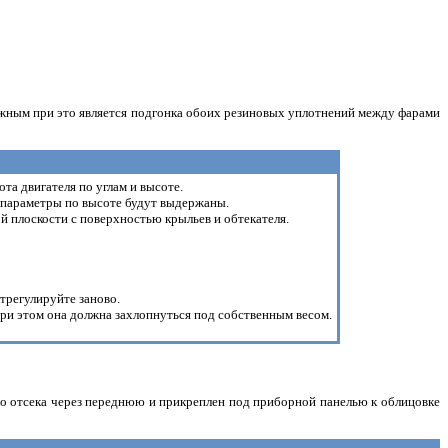
важным при это является подгонка обоих резиновых уплотнений между фарами
а двигателя по углам и высоте.
е параметры по высоте будут выдержаны.
й плоскости с поверхностью крыльев и обтекателя.
отрегулируйте заново.
 при этом она должна захлопнуться под собственным весом.
ого отсека через переднюю и прикреплен под приборной панелью к облицовке