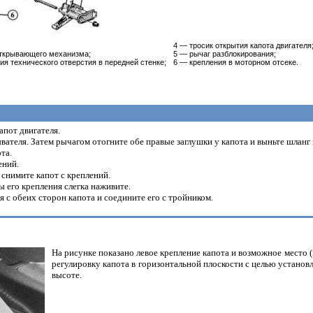
4 — тросик открытия капота двигателя
открывающего механизма;
5 — рычаг разблокирования;
ия технического отверстия в передней стенке;
6 — крепления в моторном отсеке.
апот двигателя.
ателя. Затем рычагом отогните обе правые заглушки у капота и выньте шланг 
та.
ений.
 снимите капот с креплений.
ы его крепления слегка наживите.
 с обеих сторон капота и соедините его с тройником.
На рисунке показано левое крепление капота и возможное место 
регулировку капота в горизонтальной плоскости с целью установ
высоте.