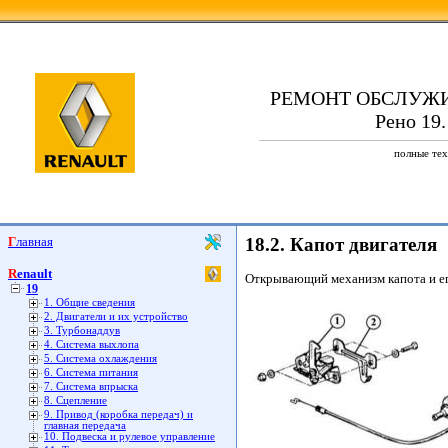
РЕМОНТ ОБСЛУЖ
Рено 19.
полные тех
Главная
18.2. Капот двигателя
Renault
Открывающий механизм капота и е
19
1. Общие сведения
2. Двигатели и их устройство
3. Турбонаддув
4. Система выхлопа
5. Система охлаждения
6. Система питания
7. Система впрыска
8. Сцепление
9. Привод (коробка передач) и
главная передача
10. Подвеска и рулевое управление