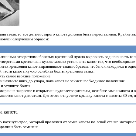
двигателя, то все детали старого капота должны быть переставлены. Крайне 
ановлен следующим образом:
линными отверстиями боковых креплений нужно выровнять заднюю часть капот
тверстиями крепления в кузове можно установить капот так, что необходимы
нтах крепления капот выравнивают таким образом, чтобы он находился в одно
 части капота нужно ослабить болты крепления замка.
ять самое верхнее положение.
и нажмите вниз, до упора, пока капот не займет необходимое положение.
и затяните болты.
оверки на закрытие и открытие неудовлетворительна, ослабьте замок капота и 
ывается капот двигателя. Для этого отпустите крышку капота с высоты 30 см,
а капота
до натянуть трос, который проложен от замка капота по левой стенке моторн
 должен быть заменен: