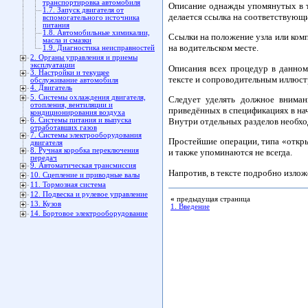
транспортировка автомобиля
Описание однажды упомянутых в те
1.7. Запуск двигателя от
делается ссылка на соответствующи
вспомогательного источника
питания
1.8. Автомобильные химикалии,
Ссылки на положение узла или ком
масла и смазки
на водительском месте.
1.9. Диагностика неисправностей
2. Органы управления и приемы
эксплуатации
Описания всех процедур в данном
3. Настройки и текущее
тексте и сопроводительным иллюст
обслуживание автомобиля
4. Двигатель
5. Системы охлаждения двигателя,
Следует уделять должное вниман
отопления, вентиляции и
приведённых в спецификациях в на
кондиционирования воздуха
Внутри отдельных разделов необход
6. Системы питания и выпуска
отработавших газов
7. Системы электрооборудования
Простейшие операции, типа «откры
двигателя
8. Ручная коробка переключения
и также упоминаются не всегда.
передач
9. Автоматическая трансмиссия
Напротив, в тексте подробно изл
10. Сцепление и приводные валы
11. Тормозная система
12. Подвеска и рулевое управление
«
предыдущая страница
13. Кузов
1. Введение
14. Бортовое электрооборудование