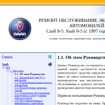
РЕМОНТ ОБСЛУЖИВАНИЕ ЭК
АВТОМОБИЛЕЙ
Сааб 9-5. Saab 9-5 (с 1997 го
полные технические характеристики. диагности
Главная
1.1. Об этом Руководст
Saab
Данное Руководство составлялось 
9-5
данной задачи достигается нес
1. Введение
транспортного средства определи
1.1. Об этом Руководстве
имеет ли смысл попытаться выпол
1.2. Автомобили Saab 9-5 -
производителя или мастерскую 
аннотация
1.3. Идентификационные номера
обслуживания и ремонта автомоби
автомобиля
проведению диагностики неисправно
1.4. Приобретение запасных
частей
1.5. Технология обслуживания,
Правила пользования Руково
инструмент и оборудование
рабочего места
1.6. Поддомкрачивание /
Руководство поделено на главы. 
вывешивание и аварийная