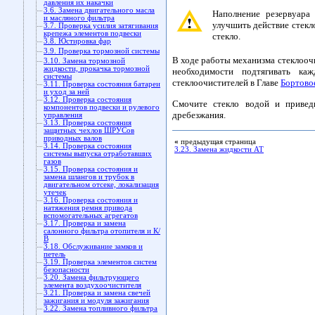
давления их накачки
3.6. Замена двигательного масла
Наполнение резервуара
и масляного фильтра
улучшить действие стекл
3.7. Проверка усилия затягивания
крепежа элементов подвески
стекло.
3.8. Юстировка фар
3.9. Проверка тормозной системы
В ходе работы механизма стеклооч
3.10. Замена тормозной
жидкости, прокачка тормозной
необходимости подтягивать к
системы
стеклоочистителей в Главе
Бортово
3.11. Проверка состояния батареи
и уход за ней
3.12. Проверка состояния
Смочите стекло водой и приведи
компонентов подвески и рулевого
дребезжания.
управления
3.13. Проверка состояния
защитных чехлов ШРУСов
приводных валов
«
предыдущая страница
3.14. Проверка состояния
3.23. Замена жидкости AT
системы выпуска отработавших
газов
3.15. Проверка состояния и
замена шлангов и трубок в
двигательном отсеке, локализация
утечек
3.16. Проверка состояния и
натяжения ремня привода
вспомогательных агрегатов
3.17. Проверка и замена
салонного фильтра отопителя и К/
В
3.18. Обслуживание замков и
петель
3.19. Проверка элементов систем
безопасности
3.20. Замена фильтрующего
элемента воздухоочистителя
3.21. Проверка и замена свечей
зажигания и модуля зажигания
3.22. Замена топливного фильтра