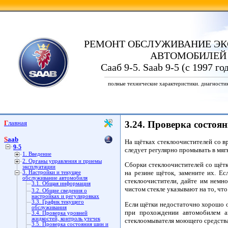
РЕМОНТ ОБСЛУЖИВАНИЕ ЭК
АВТОМОБИЛЕЙ
Сааб 9-5. Saab 9-5 (с 1997 го
полные технические характеристики. диагности
Главная
3.24. Проверка состоя
Saab
На щётках стеклоочистителей со в
9-5
следует регулярно промывать в мяг
1. Введение
2. Органы управления и приемы
Сборки стеклоочистителей со щётк
эксплуатации
на резине щёток, замените их. Е
3. Настройки и текущее
обслуживание автомобиля
стеклоочистители, дайте им немн
3.1. Общая информация
чистом стекле указывают на то, что
3.2. Общие сведения о
настройках и регулировках
3.3. График текущего
Если щётки недостаточно хорошо о
обслуживания
при прохождении автомобилем а
3.4. Проверка уровней
жидкостей, контроль утечек
стеклоомывателя моющего средства
3.5. Проверка состояния шин и