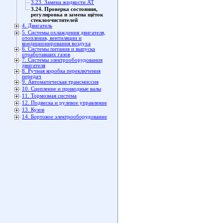
3.23. Замена жидкости AT
3.24. Проверка состояния,
регулировка и замена щёток
стеклоочистителей
4. Двигатель
5. Системы охлаждения двигателя,
отопления, вентиляции и
кондиционирования воздуха
6. Системы питания и выпуска
отработавших газов
7. Системы электрооборудования
двигателя
8. Ручная коробка переключения
передач
9. Автоматическая трансмиссия
10. Сцепление и приводные валы
11. Тормозная система
12. Подвеска и рулевое управление
13. Кузов
14. Бортовое электрооборудование