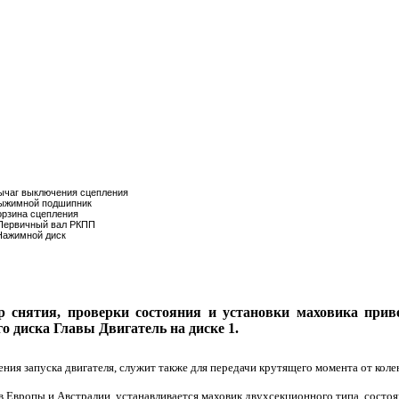
ычаг выключения сцепления
ыжимной подшипник
орзина сцепления
Первичный вал РКПП
Нажимной диск
 снятия, проверки состояния и установки маховика приве
го диска Главы
Двигатель на диске 1
.
ия запуска двигателя, служит также для передачи крутящего момента от колен
в Европы и Австралии, устанавливается маховик двухсекционного типа, сост