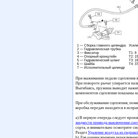
1 — Сборка главного цилиндра
Усили
2 — Гидравлическая трубка
3 — Фиксатор
Т1: 8
4 — Опорный кронштейн
Т2: 1
5 — Гидравлический шланг
Т3: 1
6 — Шайба
Т4: 3
7 — Исполнительный цилиндр
При выжимании педали сцепления в
При повороте рычаг упирается пал
Выгибаясь, пружина выводит нажимн
компонентов сцепления показаны н
При обслуживании сцепления, поми
коробка передач находится в испра
a) В первую очередь следует произ
жидкости привода выключения сце
сорта, и внимательно осмотрите си
Раздел
Удаление воздуха из гидрав
b) Для оценки времени переключени