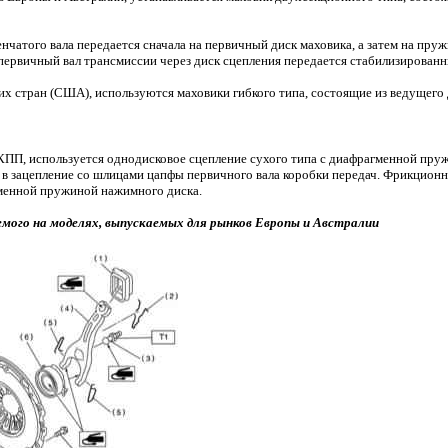
нчатого вала передается сначала на первичный диск маховика, а затем на п
 первичный вал трансмиссии через диск сцепления передается стабилизирован
х стран (США), используются маховики гибкого типа, состоящие из ведущего 
КПП, используется однодисковое сцепление сухого типа с диафрагменной пру
 зацепление со шлицами цапфы первичного вала коробки передач. Фрикционны
гменной пружиной нажимного диска.
емого на моделях, выпускаемых для рынков Европы и Австралии