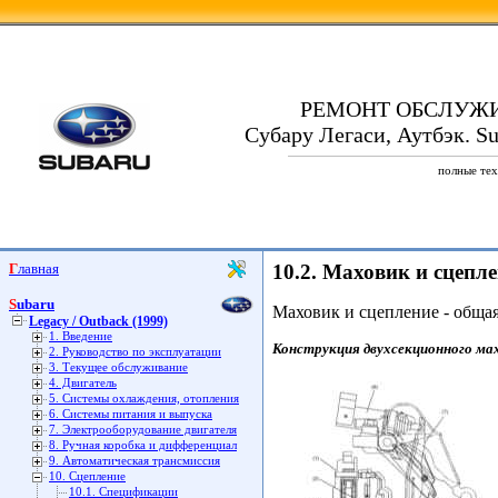
РЕМОНТ ОБСЛУЖ
Субару Легаси, Аутбэк. Su
полные тех
Главная
10.2. Маховик и сцепл
Subaru
Маховик и сцепление - обща
Legacy / Outback (1999)
1. Введение
Конструкция двухсекционного мах
2. Руководство по эксплуатации
3. Текущее обслуживание
4. Двигатель
5. Системы охлаждения, отопления
6. Системы питания и выпуска
7. Электрооборудование двигателя
8. Ручная коробка и дифференциал
9. Автоматическая трансмиссия
10. Сцепление
10.1. Спецификации