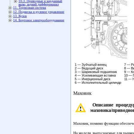
10.3. Приводные и карданный
валы, задний дифференциал
11. Тормозная система
12. Подвеска и рулевое управление
13. Кузов
14. Бортовое электрооборудование
1 — Зубчатый венец
7 — Р
2 — Ведущий диск
8 — В
3 — Шариковый подшипник
9 — К
4 — Усиливающая вставка
10 — 
5 — Инерционный диск
11 — 
6 — Исполнительный цилиндр
Маховик
Описание процедур
маховика/приводно
Маховик, помимо функции обеспечен
На модели, выпускаемые для рынко