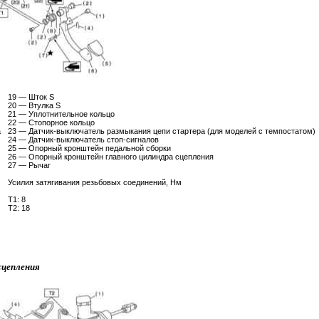
19 — Шток S
20 — Втулка S
21 — Уплотнительное кольцо
22 — Стопорное кольцо
а
23 — Датчик-выключатель размыкания цепи стартера (для моделей с темпостатом)
24 — Датчик-выключатель стоп-сигналов
25 — Опорный кронштейн педальной сборки
26 — Опорный кронштейн главного цилиндра сцепления
27 — Рычаг
Усилия затягивания резьбовых соединений, Нм
Т1: 8
Т2: 18
сцепления