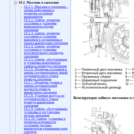
10.2. Маховик и сцепление
10.2.1. Маховик и сцепление -
общая информация и
проверка состояния
компонентов
10.2.2. Снятие, проверка
состояния и установка
компонентов сборки
сцепления
10.2.3. Снятие, проверка
состояния и установка
выжимного подшипника и
рычага выключения сцепления
10.2.4. Снятие, проверка
состояния и установка
исполнительного цилиндра
сцепления
10.2.5. Снятие, обслуживание
и установка компонентов
главного цилиндра сцепления
10.2.6. Проверка состояния и
1 — Первичный диск маховика
7 — 
замена соединительных линий
2 — Вторичный диск маховика
8 — 
гидравлического тракта
3 — Пружинные сборки
9 — С
привода сцепления
4 — Шариковый подшипник
10 —
10.2.7. Проверка уровня и
5 — Зубчатый венец
11 —
замена гидравлической
6 — Исполнительный цилиндр
жидкости привода
выключения сцепления
10.2.8. Удаление воздуха из
Конструкция гибкого маховика и 
гидравлического тракта
привода выключения
сцепления
10.2.9. Снятие, обслуживание,
установка и регулировка
педали сцепления
10.2.10. Снятие, установка и
проверка исправности
состояния датчика-
выключателя размыкания цепи
стартера