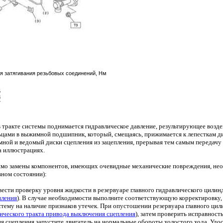
я затягивания резьбовых соединений, Нм
5
8
7
 тракте системы поднимается гидравлическое давление, результирующее возд
ьцами в выжимной подшипник, который, смещаясь, прижимается к лепесткам д
ой и ведомый диски сцепления из зацепления, прерывая тем самым передачу к
а иллюстрациях.
мо замены компонентов, имеющих очевидные механические повреждения, необ
вном состоянии):
вести проверку уровня жидкости в резервуаре главного гидравлического цилинд
пления
). В случае необходимости выполните соответствующую корректировку,
стему на наличие признаков утечек. При опустошении резервуара главного цил
лического тракта привода выключения сцепления
), затем проверить исправнос
я сцепления запустите двигатель на нормальные обороты холостого хода. Удос