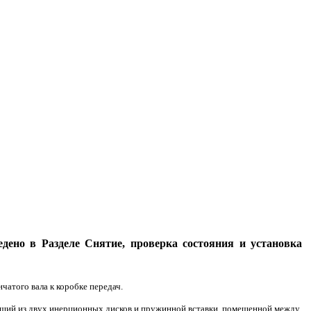
дено в Разделе Снятие, проверка состояния и установка
чатого вала к коробке передач.
оящий из двух инерционных дисков и пружинной вставки, помещенной между