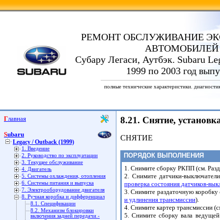
РЕМОНТ ОБСЛУЖИВАНИЕ ЭК
АВТОМОБИЛЕЙ
Субару Легаси, Аутбэк. Subaru Leg
1999 по 2003 год выпу
полные технические характеристики. диагности
Главная
8.21. Снятие, установ
Subaru
СНЯТИЕ
Legacy / Outback (1999)
1. Введение
ПОРЯДОК ВЫПОЛНЕНИЯ
2. Руководство по эксплуатации
3. Текущее обслуживание
1. Снимите сборку РКПП (см. Раз
4. Двигатель
2. Снимите датчики-выключател
5. Системы охлаждения, отопления
6. Системы питания и выпуска
проверка состояния датчиков-вык
7. Электрооборудование двигателя
3. Снимите раздаточную коробку 
8. Ручная коробка и дифференциал
и удлинения трансмиссии
).
8.1. Спецификации
4. Снимите картер трансмиссии (с
8.2. Механизм блокировки
5. Снимите сборку вала ведущей
включения задней передачи -