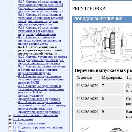
8.17. Снятие, обслуживание и
установка входного вала РКПП
РЕГУЛИРОВКА
(модели с дополнительным
двухступенчатым редуктором)
8.18. Снятие, обслуживание и
установка сборки вала ведущей
ПОРЯДОК ВЫПОЛНЕНИЯ
шестерни главной передачи
привода передних колес
8.19. Снятие, обслуживание,
установка и регулировка
переднего дифференциала
8.20. Снятие, установка и
проверка состояния шестерни
привода спидометра
8.21. Снятие, установка и
регулировка промежуточной
шестерни задней передачи
8.22. Снятие, установка, проверка
и регулировка сборки шестерен
двухступенчатого редуктора
8.23. Снятие, проверка состояния
Перечень выпускаемых ры
и установка вилок и штоков
переключения передач
8.24. Снятие, обслуживание и
№ детали
Маркировка
Пр
установка рычага переключения
передач РКПП
32820AA070
7
Да
8.25. Снятие, обслуживание и
установка рычага переключения
от 
режимов "Hi/Lo"
дополнительного
32820AA080
8
Ст
двухступенчатого редуктора
8.26. Снятие, обслуживание и
ры
установка тросовой тяги привода
переключения режимов
32820AA090
9
Бл
двухступенчатого редуктора
9. Автоматическая трансмиссия
к с
10. Сцепление
11. Тормозная система
12. Подвеска и рулевое управление
13. Кузов