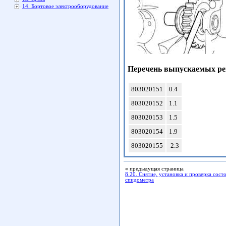
14. Бортовое электрооборудование
Перечень выпускаемых р
803020151
0.4
803020152
1.1
803020153
1.5
803020154
1.9
803020155
2.3
«
предыдущая страница
8.20. Снятие, установка и проверка сос
спидометра