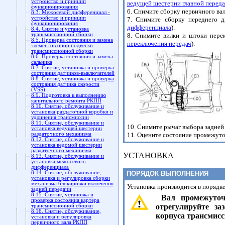
устройство и принцип
ведущей шестерни главной переда
функционирования
6. Снимите сборку первичного вал
8.3. Межосевой дифференциал -
устройство и принцип
7. Снимите сборку переднего д
функционирования
дифференциала
).
8.4. Снятие и установка
трансмиссионной сборки
8. Снимите вилки и штоки пере
8.5. Проверка состояния и замена
переключения передач
).
элементов опор подвески
трансмиссионной сборки
8.6. Проверка состояния и замена
сальника
8.7. Снятие, установка и проверка
состояния датчиков-выключателей
8.8. Снятие, установка и проверка
состояния датчика скорости
(VSS)
8.9. Подготовка к выполнению
капитального ремонта РКПП
8.10. Снятие, обслуживание и
установка раздаточной коробки и
удлинения трансмиссии
8.11. Снятие, обслуживание и
10. Снимите рычаг выбора задней
установка ведущей шестерни
раздаточного механизма
11. Оцените состояние промежуто
8.12. Снятие, обслуживание и
установка ведомой шестерни
раздаточного механизма
УСТАНОВКА
8.13. Снятие, обслуживание и
установка межосевого
дифференциала
8.14. Снятие, обслуживание,
ПОРЯДОК ВЫПОЛНЕНИЯ
установка и регулировка сборки
механизма блокировки включения
Установка производится в порядк
задней передачи
8.15. Снятие, установка и
Вал промежуточн
проверка состояния картера
отрегулируйте з
трансмиссионной сборки
8.16. Снятие, обслуживание,
корпуса трансмисси
установка и регулировка
первичного вала РКПП