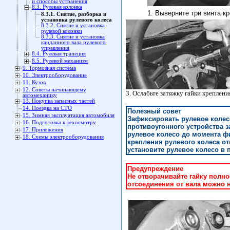
и способы устранения
8.3. Рулевая колонка
1. Выверните три винта к
8.3.1. Снятие, разборка и
установка рулевого колеса
8.3.2. Снятие и установка
рулевой колонки
8.3.3. Снятие и установка
карданного вала рулевого
управления
8.4. Рулевая трапеция
8.5. Рулевой механизм
9. Тормозная система
10. Электрооборудование
11. Кузов
12. Советы начинающему
3. Ослабьте затяжку гайки креплени
автомеханику
13. Покупка запасных частей
14. Поездка на СТО
Полезный совет
15. Зимняя эксплуатация автомобиля
Зафиксировать рулевое коле
16. Подготовка к техосмотру
противоугонного устройства з
17. Приложения
рулевое колесо до момента ф
18. Схемы электрооборудования
крепления рулевого колеса от
установите рулевое колесо в
Предупреждение
Не отворачивайте гайку полно
отсоединения от вала можно н