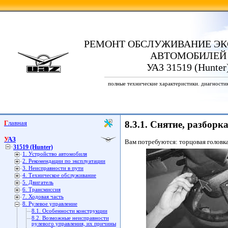
РЕМОНТ ОБСЛУЖИВАНИЕ ЭК
АВТОМОБИЛЕЙ
УАЗ 31519 (Hunter
полные технические характеристики. диагности
Главная
8.3.1. Снятие, разборк
УАЗ
Вам потребуются: торцовая головка
31519 (Hunter)
1. Устройство автомобиля
2. Рекомендации по эксплуатации
3. Неисправности в пути
4. Техническое обслуживание
5. Двигатель
6. Трансмиссия
7. Ходовая часть
8. Рулевое управление
8.1. Особенности конструкции
8.2. Возможные неисправности
рулевого управления, их причины