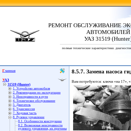
РЕМОНТ ОБСЛУЖИВАНИЕ ЭК
АВТОМОБИЛЕЙ
УАЗ 31519 (Hunter
полные технические характеристики. диагности
Главная
8.5.7. Замена насоса 
УАЗ
Вам потребуются: ключи «на 17», «
31519 (Hunter)
1. Устройство автомобиля
2. Рекомендации по эксплуатации
3. Неисправности в пути
4. Техническое обслуживание
5. Двигатель
6. Трансмиссия
7. Ходовая часть
8. Рулевое управление
8.1. Особенности конструкции
8.2. Возможные неисправности
рулевого управления, их причины