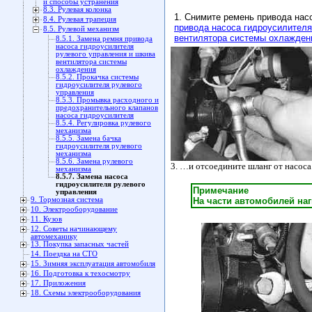
и способы устранения
8.3. Рулевая колонка
1. Снимите ремень привода нас
8.4. Рулевая трапеция
привода насоса гидроусилителя
8.5. Рулевой механизм
вентилятора системы охлажден
8.5.1. Замена ремня привода
насоса гидроусилителя
рулевого управления и шкива
вентилятора системы
охлаждения
8.5.2. Прокачка системы
гидроусилителя рулевого
управления
8.5.3. Промывка расходного и
предохранительного клапанов
насоса гидроусилителя
8.5.4. Регулировка рулевого
механизма
8.5.5. Замена бачка
гидроусилителя рулевого
механизма
8.5.6. Замена рулевого
3. …и отсоедините шланг от насоса
механизма
8.5.7. Замена насоса
гидроусилителя рулевого
Примечание
управления
9. Тормозная система
На части автомобилей наг
10. Электрооборудование
11. Кузов
12. Советы начинающему
автомеханику
13. Покупка запасных частей
14. Поездка на СТО
15. Зимняя эксплуатация автомобиля
16. Подготовка к техосмотру
17. Приложения
18. Схемы электрооборудования