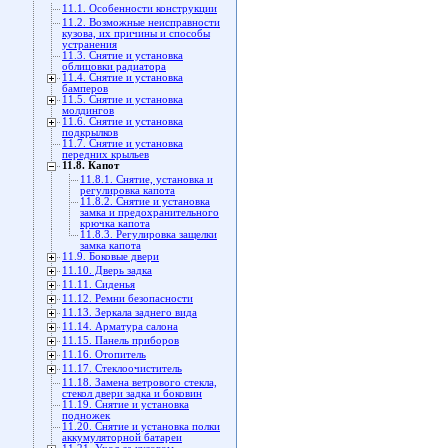
11.1. Особенности конструкции
11.2. Возможные неисправности
кузова, их причины и способы
устранения
11.3. Снятие и установка
облицовки радиатора
11.4. Снятие и установка
бамперов
11.5. Снятие и установка
молдингов
11.6. Снятие и установка
подкрылков
11.7. Снятие и установка
передних крыльев
11.8. Капот
11.8.1. Снятие, установка и
регулировка капота
11.8.2. Снятие и установка
замка и предохранительного
крючка капота
11.8.3. Регулировка защелки
замка капота
11.9. Боковые двери
11.10. Дверь задка
11.11. Сиденья
11.12. Ремни безопасности
11.13. Зеркала заднего вида
11.14. Арматура салона
11.15. Панель приборов
11.16. Отопитель
11.17. Стеклоочиститель
11.18. Замена ветрового стекла,
стекол двери задка и боковин
11.19. Снятие и установка
подножек
11.20. Снятие и установка полки
аккумуляторной батареи