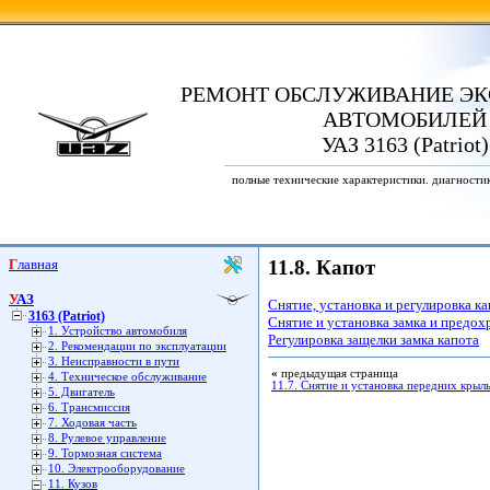
РЕМОНТ ОБСЛУЖИВАНИЕ ЭК
АВТОМОБИЛЕЙ
УАЗ 3163 (Patriot)
полные технические характеристики. диагности
Главная
11.8. Капот
УАЗ
Снятие, установка и регулировка к
3163 (Patriot)
Снятие и установка замка и предох
1. Устройство автомобиля
Регулировка защелки замка капота
2. Рекомендации по эксплуатации
3. Неисправности в пути
«
предыдущая страница
4. Техническое обслуживание
11.7. Снятие и установка передних крыл
5. Двигатель
6. Трансмиссия
7. Ходовая часть
8. Рулевое управление
9. Тормозная система
10. Электрооборудование
11. Кузов