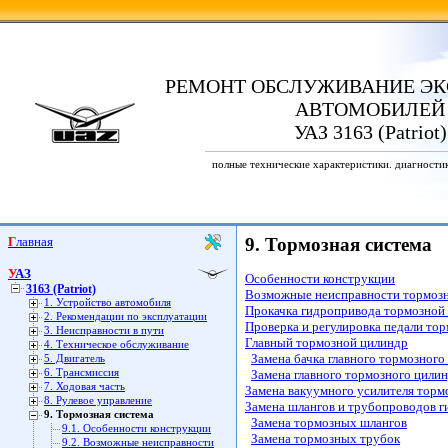
РЕМОНТ ОБСЛУЖИВАНИЕ ЭК
АВТОМОБИЛЕЙ
УАЗ 3163 (Patriot)
полные технические характеристики. диагности
Главная
9. Тормозная система
УАЗ
Особенности конструкции
3163 (Patriot)
Возможные неисправности тормозн
1. Устройство автомобиля
Прокачка гидропривода тормозной
2. Рекомендации по эксплуатации
Проверка и регулировка педали тор
3. Неисправности в пути
Главный тормозной цилиндр
4. Техническое обслуживание
Замена бачка главного тормозного
5. Двигатель
6. Трансмиссия
Замена главного тормозного цили
7. Ходовая часть
Замена вакуумного усилителя торм
8. Рулевое управление
Замена шлангов и трубопроводов 
9. Тормозная система
Замена тормозных шлангов
9.1. Особенности конструкции
Замена тормозных трубок
9.2. Возможные неисправности