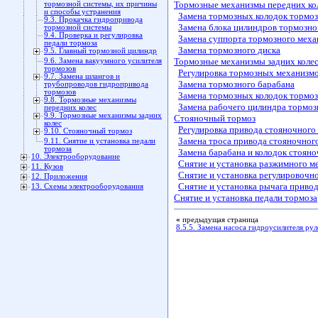
Тормозные механизмы передних ко
тормозной системы, их причины
и способы устранения
Замена тормозных колодок тормоз
9.3. Прокачка гидропривода
Замена блока цилиндров тормозно
тормозной системы
9.4. Проверка и регулировка
Замена суппорта тормозного меха
педали тормоза
Замена тормозного диска
9.5. Главный тормозной цилиндр
Тормозные механизмы задних коле
9.6. Замена вакуумного усилителя
тормозов
Регулировка тормозных механизмо
9.7. Замена шлангов и
Замена тормозного барабана
трубопроводов гидропривода
тормозов
Замена тормозных колодок тормоз
9.8. Тормозные механизмы
Замена рабочего цилиндра тормозн
передних колес
9.9. Тормозные механизмы задних
Стояночный тормоз
колес
Регулировка привода стояночного
9.10. Стояночный тормоз
Замена троса привода стояночног
9.11. Снятие и установка педали
тормоза
Замена барабана и колодок стояно
10. Электрооборудование
Снятие и установка разжимного м
11. Кузов
Снятие и установка регулировочн
12. Приложения
Снятие и установка рычага приво
13. Схемы электрооборудования
Снятие и установка педали тормоза
«
предыдущая страница
8.5.5. Замена насоса гидроусилителя ру