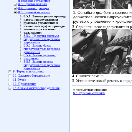
и способы устранения
8.3. Рулевая колонка
8.4. Рулевая трапеция
1. Ослабьте два болта креплени
8.5. Рулевой механизм
8.5.1. Замена ремня привода
держателя насоса гидроусилит
насоса гидроусилителя
рулевого управления к кронштей
рулевого управления и
вязкостной муфты привода
3. Сдвиньте насос гидроусилителя 
вентилятора системы
охлаждения
8.5.2. Прокачка системы
гидроусилителя рулевого
управления
8.5.3. Замена бачка
гидроусилителя рулевого
управления
8.5.4. Замена рулевого
механизма
8.5.5. Замена насоса
гидроусилителя рулевого
управления
9. Тормозная система
4. Снимите ремень.
10. Электрооборудование
11. Кузов
5. Установите новый ремень в поря
12. Приложения
13. Схемы электрооборудования
«
предыдущая страница
8.5. Рулевой механизм