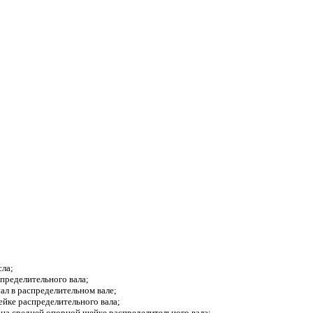
сла;
спределительного вала;
ал в распределительном вале;
ейке распределительного вала;
 на средней опорной шейке распределительного вала;