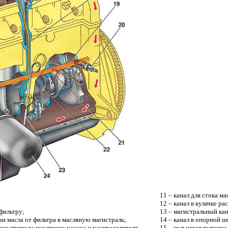
11 – канал для стока ма
12 – канал в кулачке ра
 фильтру;
13 – магистральный кан
чи масла от фильтра в масляную магистраль;
14 – канал в опорной ш
ерне привода масляного насоса и распределителя
15 – кольцевая выточка