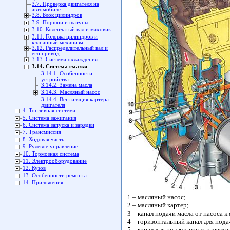
3.7. Проверка двигателя на
автомобиле
3.8. Блок цилиндров
3.9. Поршни и шатуны
3.10. Коленчатый вал и маховик
3.11. Головка цилиндров и
клапанный механизм
3.12. Распределительный вал и
его привод
3.13. Система охлаждения
3.14. Система смазки
3.14.1. Особенности
устройства
3.14.2. Замена масла
3.14.3. Масляный насос
3.14.4. Вентиляция картера
двигателя
4. Топливная система
5. Система зажигания
6. Система запуска и зарядки
7. Трансмиссия
8. Ходовая часть
9. Рулевое управление
10. Тормозная система
11. Электрооборудование
12. Кузов
13. Особенности ремонта
14. Приложения
1 – масляный насос;
2 – масляный картер;
3 – канал подачи масла от насоса к
4 – горизонтальный канал для пода
5 – канал для подачи масла к шест