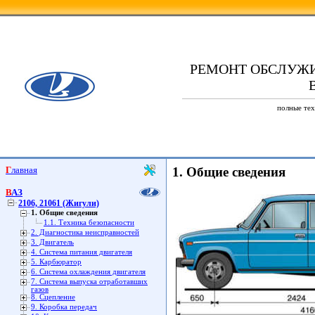
РЕМОНТ ОБСЛУЖ
В
полные тех
Главная
1. Общие сведения
ВАЗ
2106, 21061 (Жигули)
1. Общие сведения
1.1. Техника безопасности
2. Диагностика неисправностей
3. Двигатель
4. Система питания двигателя
5. Карбюратор
6. Система охлаждения двигателя
7. Система выпуска отработавших
газов
8. Сцепление
9. Коробка передач