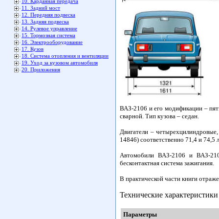
10. Карданная передача
11. Задний мост
12. Передняя подвеска
13. Задняя подвеска
14. Рулевое управление
15. Тормозная система
16. Электрооборудование
17. Кузов
18. Система отопления и вентиляции
19. Уход за кузовом автомобиля
20. Приложения
ВАЗ-2106 и его модификации – пят
сварной. Тип кузова – седан.
Двигатели – четырехцилиндровые,
14846) соответственно 71,4 и 74,5 л
Автомобили ВАЗ-2106 и ВАЗ-210
бесконтактная система зажигания.
В практической части книги отраже
Технические характеристики
Параметры