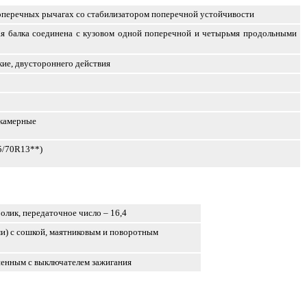
поперечных рычагах со стабилизатором поперечной устойчивости
ая балка соединена с кузовом одной поперечной и четырьмя продольными
кие, двустороннего действия
 камерные
5/70R13**)
олик, передаточное число – 16,4
и) с сошкой, маятниковым и поворотным
енным с выключателем зажигания