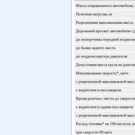
Масса снаряженного автомобиля, 
Полезная нагрузка, кг
Разрешенная максимальная масса, 
Дорожный просвет автомобиля с р
до поперечины передней подвеск
до балки заднего моста
до поддона картера двигателя
Допустимая масса груза на дополн
Максимальная скорость*, км/ч:
с разрешенной максимальной мас
с водителем и пассажиром
Время разгона с места до скорости 
с водителем и одним пассажиром
с разрешенной максимальной мас
Расход топлива* на 100 км пути, не
при скорости 90 км/ч