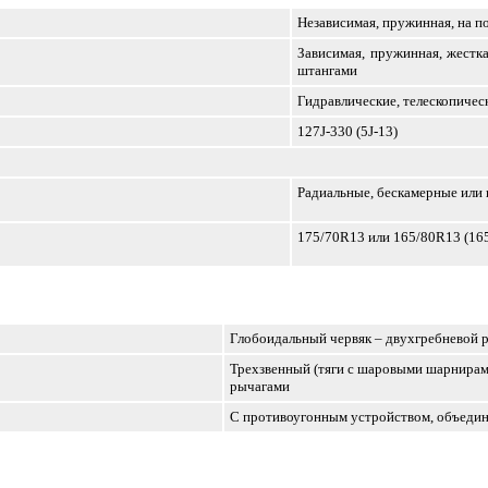
Независимая, пружинная, на 
Зависимая, пружинная, жестк
штангами
Гидравлические, телескопичес
127J-330 (5J-13)
Радиальные, бескамерные или
175/70R13 или 165/80R13 (16
Глобоидальный червяк – двухгребневой р
Трехзвенный (тяги с шаровыми шарнирам
рычагами
С противоугонным устройством, объедин