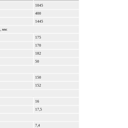
1045
400
1445
, мм:
175
170
182
50
150
152
16
17,5
7,4