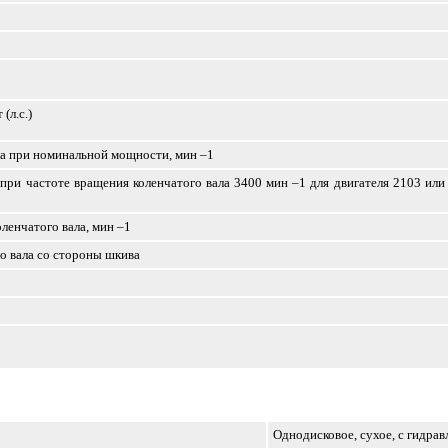
(л.с.)
ла при номинальной мощности, мин
–1
ри частоте вращения коленчатого вала 3400 мин
–1
для двигателя 2103 или
ленчатого вала, мин
–1
о вала со стороны шкива
Однодисковое, сухое, с гидр