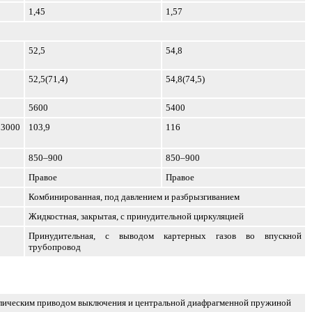
1,45
1,57
52,5
54,8
52,5(71,4)
54,8(74,5)
5600
5400
 3000
103,9
116
850–900
850–900
Правое
Правое
Комбинированная, под давлением и разбрызгиванием
Жидкостная, закрытая, с принудительной циркуляцией
Принудительная, с выводом картерных газов во впускной
трубопровод
авлическим приводом выключения и центральной диафрагменной пружиной