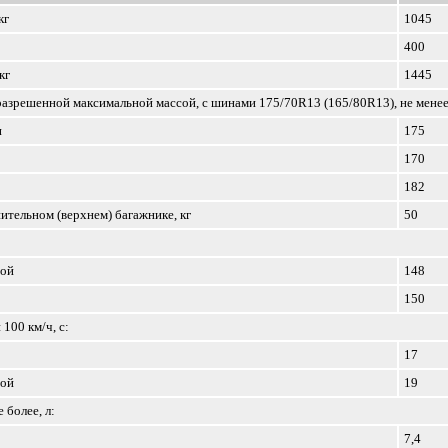
кг
1045
400
кг
1445
азрешенной максимальной массой, с шинами 175/70R13 (165/80R13), не менее
и
175
170
182
ительном (верхнем) багажнике, кг
50
сой
148
150
100 км/ч, с:
17
сой
19
 более, л:
7,4