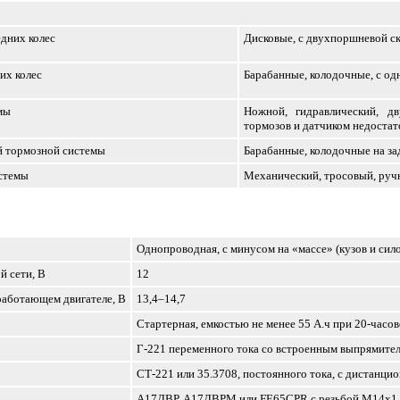
дних колес
Дисковые, с двухпоршневой с
их колес
Барабанные, колодочные, с о
мы
Ножной, гидравлический, д
тормозов и датчиком недоста
й тормозной системы
Барабанные, колодочные на за
стемы
Механический, тросовый, руч
Однопроводная, с минусом на «массе» (кузов и сил
й сети, В
12
работающем двигателе, В
13,4–14,7
Стартерная, емкостью не менее 55 А.ч при 20-часо
Г-221 переменного тока со встроенным выпрямител
СТ-221 или 35.3708, постоянного тока, с дистанци
A17ДВР, А17ДВРМ или FE65CPR с резьбой М14x1