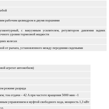
кобой
дним рабочим цилиндром и двумя поршнями
вухконтурный, с вакуумным усилителем, регулятором давления задних
точного уровня тормозной жидкости
дних колесах
ной от рычага, установленного между передними сиденьями
овой агрегат автомобиля)
вом режиме разряда
ем; ток отдачи – 42 А при частоте вращения 5000 мин
–1
онным управлением и муфтой свободного хода, мощность 1,3 кВт
,25