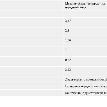
Механическая, четырех- или
переднего хода
:
3,67
2,1
1,36
1
0,82
3,53
Двухвальная, с промежуточно
Гипоидная, передаточное число
Конический, двухсателлитный