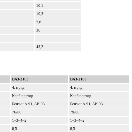
10,1
10,3
5,6
36
43,2
ВАЗ-2103
ВАЗ-2106
4, в ряд
4, в ряд
Карбюратор
Карбюратор
Бензин А-91, АИ-93
Бензин А-91, АИ-93
76і80
79і80
1–3–4–2
1–3–4–2
8,5
8,5