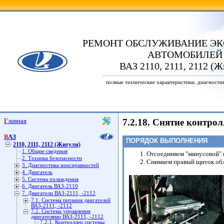
РЕМОНТ ОБСЛУЖИВАНИЕ ЭК
АВТОМОБИЛЕЙ
ВАЗ 2110, 2111, 2112 (Ж
полные технические характеристики. диагности
Главная
7.2.18. Снятие контрол
ВАЗ
ПОРЯДОК ВЫПОЛНЕНИЯ
2110, 2111, 2112 (Жигули)
1. Общие сведения
Отсоединяем "минусовой" 
2. Техника безопасности
Снимаем правый щиток обл
3. Диагностика неисправностей
4. Двигатель
5. Система охлаждения
6. Двигатель ВАЗ-2110
7. Двигатели ВАЗ-2111, -2112
7.1. Система питания двигателей
ВАЗ-2111, -2112
7.2. Система управления
двигателями ВАЗ-2111, -2112
7.2.1. Контроллер системы