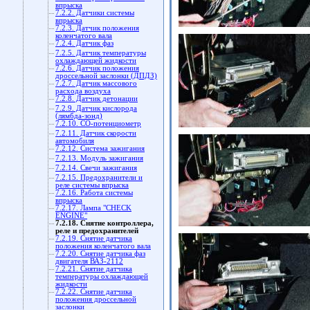
впрыска
7.2.2. Датчики системы
впрыска
7.2.3. Датчик положения
коленчатого вала
7.2.4. Датчик фаз
7.2.5. Датчик температуры
охлаждающей жидкости
7.2.6. Датчик положения
дроссельной заслонки (ДПДЗ)
7.2.7. Датчик массового
расхода воздуха
7.2.8. Датчик детонации
7.2.9. Датчик кислорода
(лямбда-зонд)
7.2.10. СО-потенциометр
7.2.11. Датчик скорости
автомобиля
7.2.12. Система зажигания
7.2.13. Модуль зажигания
7.2.14. Свечи зажигания
7.2.15. Предохранители и
реле системы впрыска
7.2.16. Работа системы
впрыска
7.2.17. Лампа "CHECK
ENGINE"
7.2.18. Снятие контроллера,
реле и предохранителей
7.2.19. Снятие датчика
положения коленчатого вала
7.2.20. Снятие датчика фаз
двигателя ВАЗ-2112
7.2.21. Снятие датчика
температуры охлаждающей
жидкости
7.2.22. Снятие датчика
положения дроссельной
заслонки