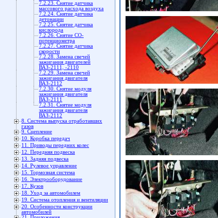
7.2.23. Снятие датчика
массового расхода воздуха
7.2.24. Снятие датчика
детонации
7.2.25. Снятие датчика
кислорода
7.2.26. Снятие CO-
потенциометра
7.2.27. Снятие датчика
скорости
7.2.28. Замена свечей
зажигания двигателей
ВАЗ-2111, -2110
7.2.29. Замена свечей
зажигания двигателя
ВАЗ-2112
7.2.30. Снятие модуля
зажигания двигателя
ВАЗ-2111
7.2.31. Снятие модуля
зажигания двигателя
ВАЗ-2112
8. Система выпуска отработавших
газов
9. Сцепление
10. Коробка передач
11. Приводы передних колес
12. Передняя подвеска
13. Задняя подвеска
14. Рулевое управление
15. Тормозная система
16. Электрооборудование
17. Кузов
18. Уход за автомобилем
19. Система отопления и вентиляции
20. Особенности конструкции
автомобилей
21. Приложения