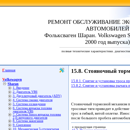
РЕМОНТ ОБСЛУЖИВАНИЕ ЭК
АВТОМОБИЛЕЙ
Фольксваген Шаран. Volkswagen S
2000 год выпуска)
полные технические характеристики. диагности
Главная
15.8. Стояночный тор
Volkswagen
15.8.1. Снятие и установка троса 
Sharan
15.8.2. Снятие и установка рычага
1. Введение
2. Двигатель VR6
3. Двухлитровый двигатель (ADY)
4. Система смазки двигателя
Стояночный тормозной механизм по
5. Система охлаждения
6. Система впрыска топлива
тросовые тяги приводит в действи
двигателя VR6
трос в гибкой, витой оплетке. Изно
7. Система Simos впрыска топлива
после большого пробега автомобиля
2,0-литрового двигателя
8. Система зажигания
9. Сцепление
«
предыдущая страница
10. Механическая 5-ступенчатая