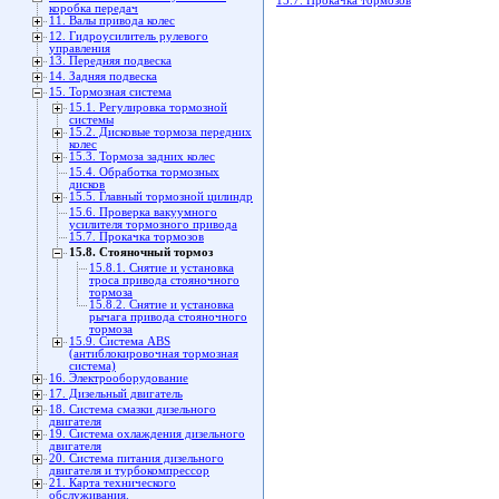
15.7. Прокачка тормозов
коробка передач
11. Валы привода колес
12. Гидроусилитель рулевого
управления
13. Передняя подвеска
14. Задняя подвеска
15. Тормозная система
15.1. Регулировка тормозной
системы
15.2. Дисковые тормоза передних
колес
15.3. Тормоза задних колес
15.4. Обработка тормозных
дисков
15.5. Главный тормозной цилиндр
15.6. Проверка вакуумного
усилителя тормозного привода
15.7. Прокачка тормозов
15.8. Стояночный тормоз
15.8.1. Снятие и установка
троса привода стояночного
тормоза
15.8.2. Снятие и установка
рычага привода стояночного
тормоза
15.9. Система ABS
(антиблокировочная тормозная
система)
16. Электрооборудование
17. Дизельный двигатель
18. Система смазки дизельного
двигателя
19. Система охлаждения дизельного
двигателя
20. Система питания дизельного
двигателя и турбокомпрессор
21. Карта технического
обслуживания.