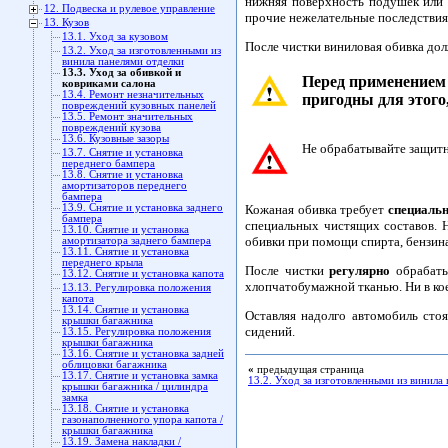
нижняя поверхность подушек или 
12. Подвеска и рулевое управление
прочие нежелательные последствия
13. Кузов
13.1. Уход за кузовом
После чистки виниловая обивка до
13.2. Уход за изготовленными из
винила панелями отделки
13.3. Уход за обивкой и
Перед применением 
ковриками салона
13.4. Ремонт незначительных
пригодны для этого
повреждений кузовных панелей
13.5. Ремонт значительных
повреждений кузова
13.6. Кузовные зазоры
Не обрабатывайте защитн
13.7. Снятие и установка
переднего бампера
13.8. Снятие и установка
амортизаторов переднего
бампера
Кожаная обивка требует
специальн
13.9. Снятие и установка заднего
бампера
специальных чистящих составов. Н
13.10. Снятие и установка
обивки при помощи спирта, бензина,
амортизатора заднего бампера
13.11. Снятие и установка
переднего крыла
После чистки
регулярно
обрабаты
13.12. Снятие и установка капота
хлопчатобумажной тканью. Ни в кое
13.13. Регулировка положения
капота
13.14. Снятие и установка
Оставляя надолго автомобиль сто
крышки багажника
сидений.
13.15. Регулировка положения
крышки багажника
13.16. Снятие и установка задней
облицовки багажника
«
предыдущая страница
13.17. Снятие и установка замка
13.2. Уход за изготовленными из винила
крышки багажника / цилиндра
замка
13.18. Снятие и установка
газонаполненного упора капота /
крышки багажника
13.19. Замена накладки /