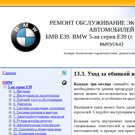
РЕМОНТ ОБСЛУЖИВАНИЕ ЭК
АВТОМОБИЛЕЙ
БМВ Е39. BMW 5-ая серия E39 (с 
выпуска)
полные технические характеристики. диагности
Главная
13.3. Уход за обивкой
BMW
Каждые три месяца
снимайте ко
5-ая серия E39
необходимости данная процедура м
1. Введение
матов можно воспользоваться же
2. Инструкция по эксплуатации
пропылесосить, в особенности вдол
3. Текущий уход и обслуживание
4. Двигатель
Въевшаяся грязь может быть удал
5. Системы охлаждения, отопления
аэрозолей. Следуйте инструкциям и
6. Системы питания и выпуска
7. Электрооборудование двигателя
Большая часть внутренних панел
8. Ручная коробка передач
9. Автоматическая трансмиссия
специальных очистителей и шамп
10. Сцепление и приводные валы
изготовителей, и прежде чем прис
11. Тормозная система