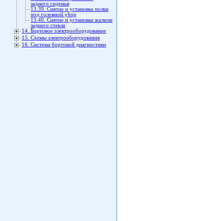
заднего сиденья
13.39. Снятие и установка полки
под головной убор
13.40. Снятие и установка жалюзи
заднего стекла
14. Бортовое электрооборудование
15. Схемы электрооборудования
16. Система бортовой диагностики