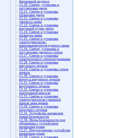
фирменной надписи
13.20. Снятие, установка и
регулировка двери
13.21. Снятие и установка
облицовки двери
13.22. Снятие и установка
дверного замка
13.23. Снятие и установка
наружной ручки двери
13.24. Снятие и установка
цилиндра замка
13.25. Снятие и установка
электродвигателя /
микровыключателя единого замка
13.26. Снятие, установка и
регулировка дверного стекла
13.27. Снятие и установка
электрического стеклоподъемника
13.28. Снятие и установка
наружного зеркала
13.29. Снятие и установка стекла
зеркала
13.30. Снятие и установка
корпуса наружного зеркала
13.31. Снятие и установка
внутреннего зеркала
13.32. Снятие и установка
центральной консоли
13.33. Снятие и установка
электродвигателя сдвижной
панели люка крыши
13.34. Снятие и установка
переднего сиденья
13.35. Устройство натяжения
ремня безопасности
13.36. Меры безопасности при
обращении с устройством
натяжения ремня
13.37. Предохранение устройства
натяжения ремня
13.38. Снятие и установка