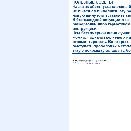
ПОЛЕЗНЫЕ СОВЕТЫ
На автомобиль установлены б
не пытаться выполнить эту р
новую шину или вставлять ка
В безвыходной ситуации можн
разбортовки либо герметиком
инструкцией.
Чем бескамерная шина лучше 
можно, подкачивая, неделями 
отремонтировать. Во-вторых,
выступать проволочки металло
такую покрышку вставлять бе
«
предыдущая страница
3.16. Прокол колеса