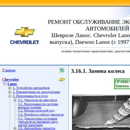
РЕМОНТ ОБСЛУЖИВАНИЕ ЭК
АВТОМОБИЛЕЙ
Шевроле Ланос. Chevrolet Lanos
выпуска), Daewoo Lanos (с 1997
полные технические характеристики. диагности
Главная
3.16.1. Замена колеса
Chevrolet
ПРИМЕ
Lanos
Замена 
1. Устройство автомобиля
2. Рекомендации по эксплуатации
3. Неисправности в пути
3.1. Двигатель не заводится
3.2. Неисправности системы
впрыска топлива
3.3. Пропал холостой ход
3.4. Перебои в работе двигателя
3.5. Диагностика состояния
двигателя по внешнему виду
свечей зажигания
3.6. Автомобиль движется