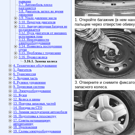
рывками
3.7. Автомобиль плохо
разгоняется
3.8. Двигатель заглох во время
движения
3.9. Упало давление масла
1. Откройте багажник (в нем на
3.10. Перегрев двигателя
пальцем через отверстие обивк
3.11. Аккумуляторная батарея не
подзаряжается
3.12. Пуск двигателя от внешних
источников тока
3.13. Неисправности
электрооборудования
3.14. Появились посторонние
стуки
3.15. Проблемы с тормозами
3.16. Прокол колеса
3.16.1. Замена колеса
4. Техническое обслуживание
5. Двигатель
6. Трансмиссия
7. Ходовая часть
3. Отверните и снимите фиксато
8. Рулевое управление
запасного колеса.
9. Тормозная система
10. Электрооборудование
11. Кузов
12. Колеса и шины
13. Покупка запасных частей
14. Поездка на СТО
15. Зимняя эксплуатация автомобиля
16. Подготовка к техосмотру
17. Советы начинающему
автомеханику
18. Приложения
19. Схемы электрооборудования