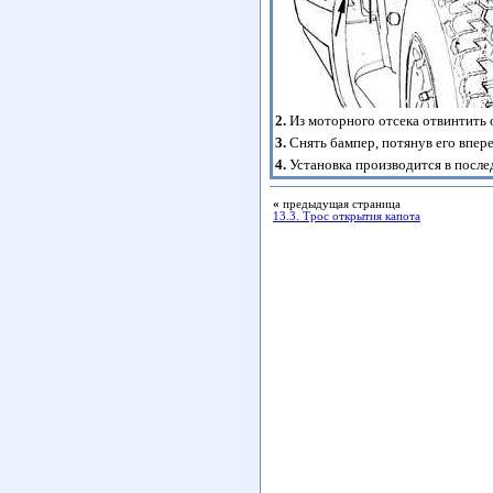
2.
Из моторного отсека отвинтить 
3.
Снять бампер, потянув его впере
4.
Установка производится в после
«
предыдущая страница
13.3. Трос открытия капота