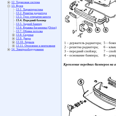
12. Тормозная система
13. Кузов
13.1. Характеристика
13.2. Решетка радиатора
13.3. Трос открытия капота
13.4. Передний бампер
13.5. Задний бампер
13.6. Крышка багажника (Orion)
13.7. Обивка потолка
13.8. Сиденья
13.9. Двери
13.10. Зеркала
1 – держатель радиатора;
5 – бок
13.11. Отопление и вентиляция
2 – решетка радиатора;
6 – клык
14. Электрооборудование
3 – передний спойлер;
7 – спой
4 – основание бампера;
8 – деко
Крепление передних бамперов на 