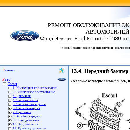
РЕМОНТ ОБСЛУЖИВАНИЕ ЭК
АВТОМОБИЛЕЙ
Форд Эскорт. Ford Escort (с 1980 по
полные технические характеристики. диагности
Главная
13.4. Передний бампер
Ford
Передние бамперы автомобилей, и
Escort
1. Инструкция по эксплуатации
2. Техническое обслуживание
3. Двигатели
4. Система смазки
5. Система охлаждения
6. Система выпуска
7. Сцепление
8. Коробки передач
9. Приводные валы
10. Ходовая часть
11. Рулевое управление