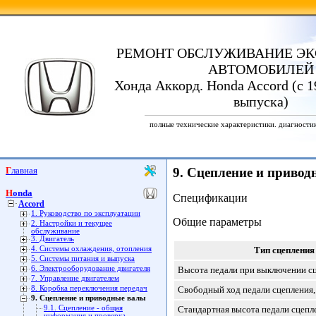
РЕМОНТ ОБСЛУЖИВАНИЕ ЭК
АВТОМОБИЛЕЙ
Хонда Аккорд. Honda Accord (с 1
выпуска)
полные технические характеристики. диагности
Главная
9. Сцепление и приво
Honda
Спецификации
Accord
1. Руководство по эксплуатации
Общие параметры
2. Настройки и текущее
обслуживание
3. Двигатель
4. Системы охлаждения, отопления
Тип сцепления
5. Системы питания и выпуска
6. Электрооборудование двигателя
Высота педали при выключении сц
7. Управление двигателем
8. Коробка переключения передач
Свободный ход педали сцепления,
9. Сцепление и приводные валы
9.1. Сцепление - общая
Стандартная высота педали сцепл
информация и проверка