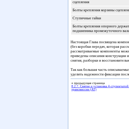
сцепления
Болты крепления корзины сцеплен
Ступичные гайки
Болты крепления опорного держа
подшипника промежуточного вал
Настоящая Глава посвящена компон
(без коробки передач, которая расс
рассматриваемые компоненты можно
приведены описания конструкции и 
снятия, разборки и восстановитель
Так как большая часть описываемы
уделить надежности фиксации посл
«
предыдущая страница
8.2.7. Снятие и установка 4-ступенчатой
трансмиссии (АТ)