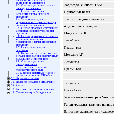
состояния компонентов
Ход педали сцепления, мм
9.2. Снятие и установка главного
цилиндра сцепления
9.3. Снятие и установка
Приводные валы
исполнительного цилиндра
сцепления
Длина приводных валов, мм
9.4. Удаление воздуха из
гидравлического тракта привода
выключения сцепления
4-цилиндровые модели
9.5. Снятие, проверка состояния и
установка компонентов сборки
Модели с РКПП
сцепления
9.6. Снятие, проверка состояния и
установка выжимного
Левый вал
подшипника и вилки выключения
сцепления
Правый вал
9.7. Регулировка педали
сцепления
9.8. Проверка состояния, замена и
Модели с АТ
регулировка датчика-выключателя
размыкания цепи стартера
Левый вал
9.9. Снятие и установка
приводных валов
9.10. Снятие и установка
Правый вал
промежуточного вала
9.11. Замена защитных чехлов и
проверка состояния ШРУСов
10. Тормозная система
11. Подвеска и рулевое управление
Левый вал
12. Кузов
13. Бортовое электрооборудование
Правый вал
14. Схемы электрооборудования
Усилия затягивания резьбовых 
Гайки крепления главного цилинд
Болты крепления исполнительног