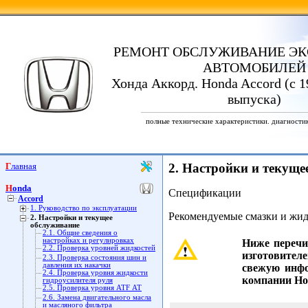
РЕМОНТ ОБСЛУЖИВАНИЕ ЭК
АВТОМОБИЛЕЙ
Хонда Аккорд. Honda Accord (с 1
выпуска)
полные технические характеристики. диагности
Главная
2. Настройки и текуще
Honda
Спецификации
Accord
1. Руководство по эксплуатации
Рекомендуемые смазки и жид
2. Настройки и текущее
обслуживание
2.1. Общие сведения о
настройках и регулировках
Ниже перечи
2.2. Проверка уровней жидкостей
изготовителе
2.3. Проверка состояния шин и
давления их накачки
свежую инф
2.4. Проверка уровня жидкости
компании Ho
гидроусилителя руля
2.5. Проверка уровня ATF АТ
2.6. Замена двигательного масла
и масляного фильтра