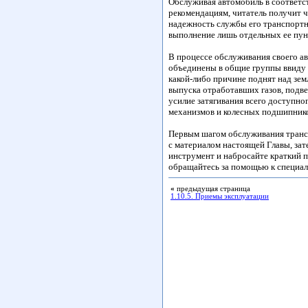
Обслуживая автомобиль в соответ
рекомендациям, читатель получит 
надежность службы его транспортно
выполнение лишь отдельных ее пун
В процессе обслуживания своего ав
объединены в общие группы ввиду 
какой-либо причине поднят над зем
выпуска отработавших газов, подве
усилие затягивания всего доступно
механизмов и колесных подшипник
Первым шагом обслуживания трансп
с материалом настоящей Главы, за
инструмент и набросайте краткий 
обращайтесь за помощью к специал
«
предыдущая страница
1.10.5. Приемы эксплуатации