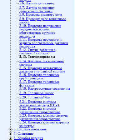
5.6. Датчик детонации
5.7. Датчик положения
дроссельной заслонки
5.8. Проверка главного реле
5.9. Проверка реле топливного
насоса
5.10. Проверка напряжения
переднего и заднего
обогреваемых датчиков
кислорода
5.11. Проверка переднего и
заднего обогреваемых датчиков
кислорода
5.12. Снятие давления в
топливной системе
5.13. Топливопроводы
5.14. Активизация топливной
системы
5.15. Проверка остаточного
давления в топливной системе
5.16. Проверка топливных
трубопроводов
5.17. Проверка топливных
форсунок
5.18. Быстросъемные соединения
5.19. Топливный насос
5.20. Топливный бак
5.21. Проверка системы
вентиляции картера (PCV)
5.22. Проверка системы
улавливания паров топлива
5.23. Проверка клапана системы
улавливания паров топлива
5.24. Проверка клапана закрытия
канистры
6. Система зажигания
7. Сцепление
8. Коробка передач