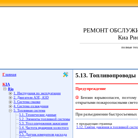
РЕМОНТ ОБСЛУЖ
Киа Рио
полные тех
Главная
5.13. Топливопроводы
KIA
Предупреждение
Rio
1. Инструкция по эксплуатации
Бензин взрывоопасен, поэтому 
2. Двигатели А3Е, А5D
открытыми пожароопасными светов
3. Система смазки
4. Система охлаждения
5. Топливная система
При разъединении быстросъемных с
5.1. Технические данные
5.2. Элементы топливной системы
5.3. Угол опережения зажигания
«
предыдущая страница
5.12. Снятие давления в топливной систе
5.4. Частота вращения холостого
хода
5.5. Датчик измерителя расхода
воздуха