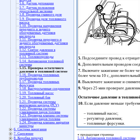
5.6. Датчик детонации
5.7. Датчик положения
дроссельной заслонки
5.8. Проверка главного реле
5.9. Проверка реле топливного
насоса
5.10. Проверка напряжения
переднего и заднего
обогреваемых датчиков
кислорода
5.11. Проверка переднего и
заднего обогреваемых датчиков
кислорода
5.12. Снятие давления в
топливной системе
5.13. Топливопроводы
5.
Подсоедините провод к отрицат
5.14. Активизация топливной
6.
Дополнительным проводом соеди
системы
5.15. Проверка остаточного
7.
Включите зажигание не более чем
давления в топливной системе
5.16. Проверка топливных
более чем на 10 с, дополнительный
трубопроводов
8.
Выключите зажигание и снимите
5.17. Проверка топливных
форсунок
9.
Через 25 мин проверьте давлени
5.18. Быстросъемные соединения
5.19. Топливный насос
Остаточное давление в топливной
5.20. Топливный бак
5.21. Проверка системы
10.
Если давление меньше требуем
вентиляции картера (PCV)
5.22. Проверка системы
улавливания паров топлива
– топливный насос;
5.23. Проверка клапана системы
– регулятор давления;
улавливания паров топлива
5.24. Проверка клапана закрытия
– топливные форсунки.
канистры
6. Система зажигания
7. Сцепление
«
предыдущая страница
8. Коробка передач
5.14. Активизация топливной системы