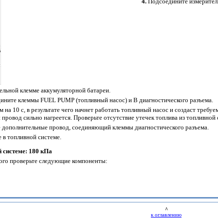
4.
Подсоедините измерител
ельной клемме аккумуляторной батареи.
ните клеммы FUEL PUMP (топливный насос) и В диагностического разъема.
 на 10 с, в результате чего начнет работать топливный насос и создаст требу
 провод сильно нагреется. Проверьте отсутствие утечек топлива из топливной
 дополнительные провод, соединяющий клеммы диагностического разъема.
е в топливной системе.
 системе: 180 кПа
ого проверьте следующие компоненты:
^
к оглавлению