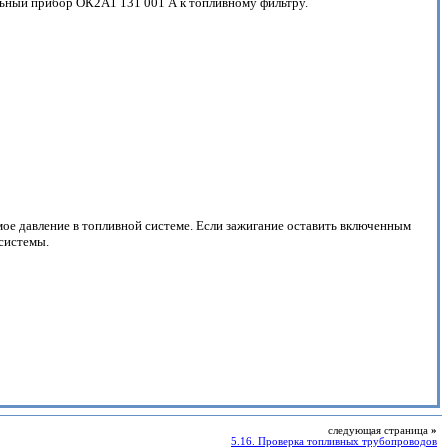
ьный прибор ОК2А1 131 001 А к топливному фильтру.
емое давление в топливной системе. Если зажигание оставить включенным
 системы.
следующая страница
»
5.16. Проверка топливных трубопроводов