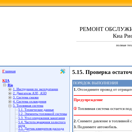
РЕМОНТ ОБСЛУЖ
Киа Рио
полные тех
Главная
5.15. Проверка остато
KIA
ПОРЯДОК ВЫПОЛНЕНИЯ
Rio
1.
Отсоедините провод от отрицат
1. Инструкция по эксплуатации
2. Двигатели А3Е, А5D
3. Система смазки
Предупреждение
4. Система охлаждения
5. Топливная система
Топливная система остается под
5.1. Технические данные
5.2. Элементы топливной системы
5.3. Угол опережения зажигания
2.
Снимите давление в топливной с
5.4. Частота вращения холостого
хода
3.
Поднимите автомобиль.
5.5. Датчик измерителя расхода
воздуха