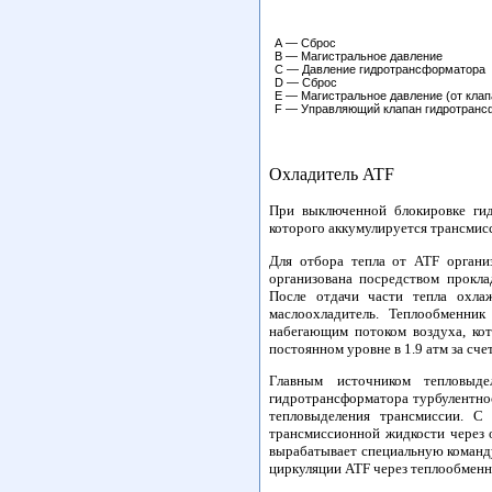
А — Сброс
В — Магистральное давление
С — Давление гидротрансформатора
D — Сброс
Е — Магистральное давление (от клап
F — Управляющий клапан гидротранс
Охладитель ATF
При выключенной блокировке гид
которого аккумулируется трансмис
Для отбора тепла от ATF органи
организована посредством прокл
После отдачи части тепла охла
маслоохладитель. Теплообменни
набегающим потоком воздуха, ко
постоянном уровне в 1.9 атм за сч
Главным источником тепловыд
гидротрансформатора турбулентнос
тепловыделения трансмиссии. С
трансмиссионной жидкости через 
вырабатывает специальную команд
циркуляции ATF через теплообменн