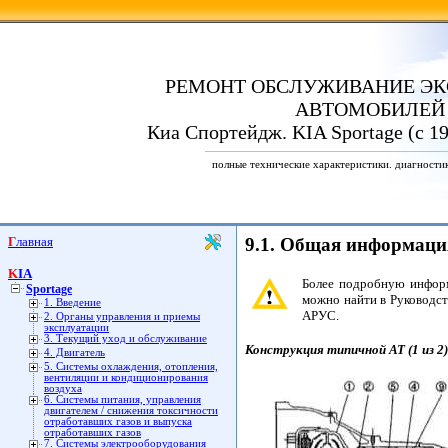
РЕМОНТ ОБСЛУЖИВАНИЕ ЭК
АВТОМОБИЛЕЙ
Киа Спортейдж. KIA Sportage (с 19
полные технические характеристики. диагности
Главная
9.1. Общая информаци
KIA
Более подробную инфор
Sportage
можно найти в Руководст
1. Введение
АРУС.
2. Органы управления и приемы
эксплуатации
3. Текущий уход и обслуживание
Конструкция типичной АТ (1 из 2)
4. Двигатель
5. Системы охлаждения, отопления,
вентиляции и кондиционирования
воздуха
6. Системы питания, управления
двигателем / снижения токсичности
отработавших газов и выпуска
отработавших газов
7. Системы электрооборудования