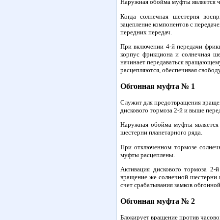
Наружная обойма муфты является ч
Когда солнечная шестерня восп
зацепление компонентов с передач
передних передач.
При включении 4-й передачи фрик
корпус фрикциона и солнечная ше
начинает передаваться вращающему
расцепляются, обеспечивая свободу
Обгонная муфта № 1
Служит для предотвращения вращен
дискового тормоза 2-й и выше пере
Наружная обойма муфты является 
шестерни планетарного ряда.
При отключенном тормозе солнечн
муфты расцеплены.
Активация дискового тормоза 2-
вращение же солнечной шестерни п
счет срабатывания замков обгонно
Обгонная муфта № 2
Блокирует вращение против часовой