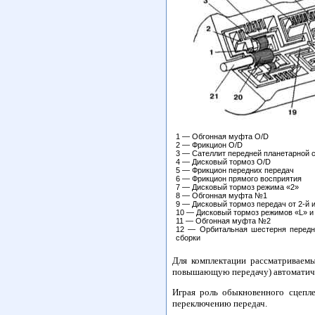
1 — Обгонная муфта O/D
2 — Фрикцион O/D
3 — Сателлит передней планетарной 
4 — Дисковый тормоз O/D
5 — Фрикцион передних передач
6 — Фрикцион прямого восприятия
7 — Дисковый тормоз режима «2»
8 — Обгонная муфта №1
9 — Дисковый тормоз передач от 2-й 
10 — Дисковый тормоз режимов «L» и
11 — Обгонная муфта №2
12 — Орбитальная шестерня передне
сборки
Для комплектации рассматриваемы
повышающую передачу) автоматичес
Играя роль обыкновенного сцепл
переключению передач.