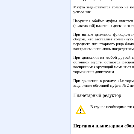
Муфта задействуется только на п
ускорения.
Наружная обойма муфты является 
(реактивной) пластины дискового т
При начале движения фрикцион п
сборки, что заставляет солнечну
переднего планетарного ряда блок
вал трансмиссии лишь посредством
При движении на любой другой пе
обгонной муфты остаются расцеп
воспринимая крутящий момент от в
торможения двигателем.
При движении в режиме «L» тормо
зацепление обгонной муфты № 2 не
Планетарный редуктор
В случае необходимости 
Передняя планетарная сбор