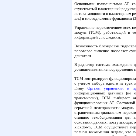
Основными компонентами АТ явл
ступенчатый планетарный редуктор
потока мощности в планетарном ре
шт.) и многодисковые фрикционы (3 
Управление переключением всех пе
модуль (TCM), работающий в те
информацией с последним.
Возможность блокировки гидротр
пороговое значение позволяет су
двигателя.
В радиатор системы охлаждения д
устанавливается непосредственно 
TCM контролирует функционировани
с учетом выбора одного из трех
Главу
Органы управления и пр
информационных датчиков (не о
трансмиссии), TCM выбирает о
функционирования АТ. Составной 
серьезной неисправности модуль
ограниченным диапазоном переклю
станцию техобслуживания для в
основании данных, поступающих от
kickdown, TCM осуществляет пе
полном выжимании педали, что п