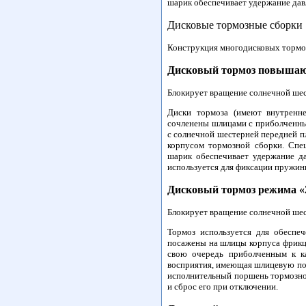
шарик обеспечивает удержание дав
Дисковые тормозные сборки
Конструкция многодисковых тормо
Дисковый тормоз повышаю
Блокирует вращение солнечной шес
Диски тормоза (имеют внутренн
сочленены шлицами с приболченны
с солнечной шестерней передней п
корпусом тормозной сборки. Спе
шарик обеспечивает удержание д
используется для фиксации пружин
Дисковый тормоз режима «
Блокирует вращение солнечной шес
Тормоз используется для обеспе
посажены на шлицы корпуса фрикц
свою очередь приболченным к ка
восприятия, имеющая шлицевую пос
исполнительный поршень тормозно
и сброс его при отключении.