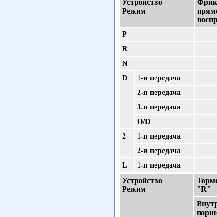
Устройство
Фрик
Режим
прям
восп
Р
R
N
D
1-я передача
2-я передача
3-я передача
O/D
2
1-я передача
2-я передача
L
1-я передача
Устройство
Торм
Режим
"R"
Внутр
порш