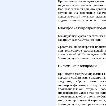
При подаче управляющего давлени
же давление (от клапана ручного 
Под воздействием данного давлени
пружиной. На заполнение рабоче
исполнительный механизм оказыва
подконтрольного фрикциона/тормоза
Блокировка гидротрансформ
Блокирующая муфта обеспечивает в
входному валу O/D трансмиссии.
Срабатывание блокировки происхо
при температуре охлаждающей ж
повышающей (O/D) передачи (69
блокирующая муфта автоматически
Включение блокировки
При выдаче модулем управления (
передаче срабатывание электрома
следствие, сбросу магистра
гидротрансформатора. Под возд
противоположной стороны зол
гидротрансформатора трансмисси
противоположной стороны муфты 
жидкости, прогоняемой через охла
блокирующая муфта прижимается к 