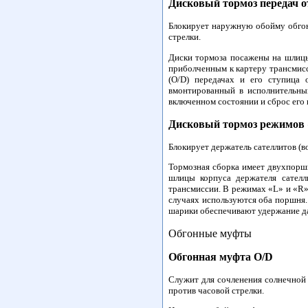
Дисковый тормоз передач о
Блокирует наружную обойму обго
стрелки.
Диски тормоза посажены на шлицы
приболченным к картеру трансмисс
(O/D) передачах и его ступица
вмонтированный в исполнительны
включенном состоянии и сброс его
Дисковый тормоз режимов 
Блокирует держатель сателлитов (в
Тормозная сборка имеет двухпорш
шлицы корпуса держателя сателл
трансмиссии. В режимах «L» и «R»
случаях используются оба поршня
шарики обеспечивают удержание да
Обгонные муфты
Обгонная муфта O/D
Служит для сочленения солнечной 
против часовой стрелки.