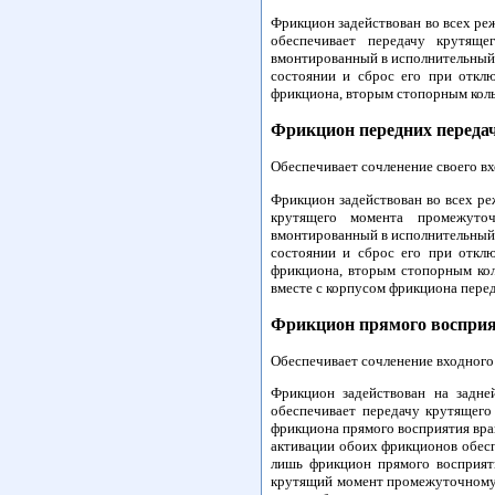
Фрикцион задействован во всех р
обеспечивает передачу крутяще
вмонтированный в исполнительный
состоянии и сброс его при отклю
фрикциона, вторым стопорным коль
Фрикцион передних переда
Обеспечивает сочленение своего в
Фрикцион задействован во всех ре
крутящего момента промежуточ
вмонтированный в исполнительный
состоянии и сброс его при отклю
фрикциона, вторым стопорным ко
вместе с корпусом фрикциона пере
Фрикцион прямого воспри
Обеспечивает сочленение входного
Фрикцион задействован на задне
обеспечивает передачу крутящего
фрикциона прямого восприятия вра
активации обоих фрикционов обесп
лишь фрикцион прямого восприят
крутящий момент промежуточному 