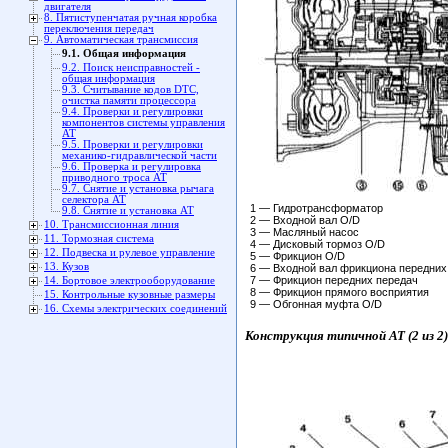
двигателя
8. Пятиступенчатая ручная коробка
переключения передач
9. Автоматическая трансмиссия
9.1. Общая информация
9.2. Поиск неисправностей -
общая информация
9.3. Считывание кодов DTC,
очистка памяти процессора
9.4. Проверки и регулировки
компонентов системы управления
АТ
9.5. Проверки и регулировки
механико-гидравлической части
9.6. Проверка и регулировка
приводного троса АТ
9.7. Снятие и установка рычага
селектора АТ
1 — Гидротрансформатор
9.8. Снятие и установка АТ
2 — Входной вал O/D
10. Трансмиссионная линия
3 — Масляный насос
11. Тормозная система
4 — Дисковый тормоз O/D
12. Подвеска и рулевое управление
5 — Фрикцион O/D
13. Кузов
6 — Входной вал фрикциона передних
7 — Фрикцион передних передач
14. Бортовое электрооборудование
8 — Фрикцион прямого восприятия
15. Контрольные кузовные размеры
9 — Обгонная муфта O/D
16. Схемы электрических соединений
Конструкция типичной АТ (2 из 2)