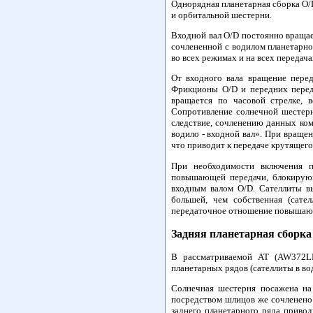
Однорядная планетарная сборка O/D
и орбитальной шестерни.
Входной вал O/D постоянно вращае
сочлененной с водилом планетарн
во всех режимах и на всех переда
От входного вала вращение перед
Фрикционы O/D и передних перед
вращается по часовой стрелке,
Сопротивление солнечной шестерн
следствие, сочленению данных ком
водило - входной вал». При враще
что приводит к передаче крутящег
При необходимости включения п
повышающей передачи, блокирующ
входным валом O/D. Сателлиты в
большей, чем собственная (сате
передаточное отношение повышающе
Задняя планетарная сборка
В рассматриваемой АТ (AW372LE)
планетарных рядов (сателлиты в в
Солнечная шестерня посажена на
посредством шлицов же сочленено
заднего планетарного ряда приво