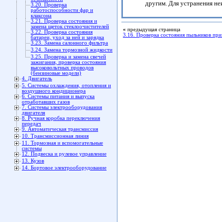
другим. Для устранения не
3.20. Проверка
работоспособности фар и
клаксона
3.21. Проверка состояния и
замена щеток стеклоочистителей
«
предыдущая страница
3.22. Проверка состояния
3.16. Проверка состояния пыльников пр
батареи, уход за ней и зарядка
3.23. Замена салонного фильтра
3.24. Замена тормозной жидкости
3.25. Проверка и замена свечей
зажигания, проверка состояния
высоковольтных проводов
(бензиновые модели)
4. Двигатель
5. Системы охлаждения, отопления и
воздушного кондиционера
6. Системы питания и выпуска
отработавших газов
7. Системы электрооборудования
двигателя
8. Ручная коробка переключения
передач
9. Автоматичеcкая трансмиссия
10. Трансмиссионная линия
11. Тормозная и вспомогательные
системы
12. Подвеска и рулевое управление
13. Кузов
14. Бортовое электрооборудование