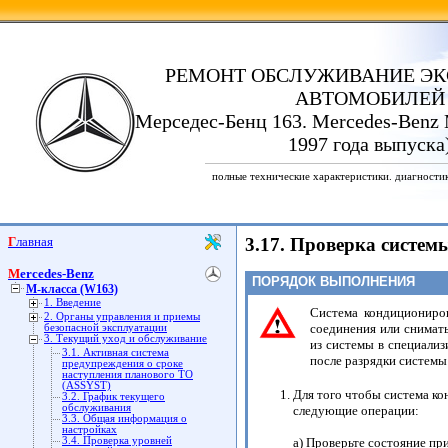
РЕМОНТ ОБСЛУЖИВАНИЕ ЭК
АВТОМОБИЛЕЙ
Мерседес-Бенц 163. Mercedes-Benz 
1997 года выпуска
полные технические характеристики. диагности
Главная
3.17. Проверка систе
Mercedes-Benz
ПОРЯДОК ВЫПОЛНЕНИЯ
M-класса (W163)
1. Введение
Система кондициониров
2. Органы управления и приемы
соединения или снимать
безопасной эксплуатации
3. Текущий уход и обслуживание
из системы в специализ
3.1. Активная система
после разрядки системы
предупреждения о сроке
наступления планового ТО
(ASSYST)
Для того чтобы система к
3.2. График текущего
обслуживания
следующие операции:
3.3. Общая информация о
настройках
3.4. Проверка уровней
a) Проверьте состояние п