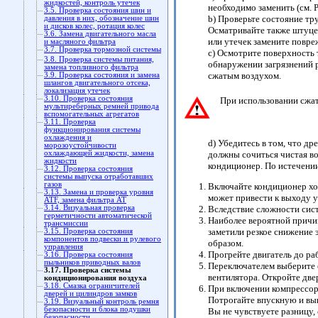
жидкостей, контроль утечек
необходимо заменить (см. 
3.5. Проверка состояния шин и
b) Проверьте состояние тр
давления в них, обозначение шин
и дисков колес, ротация колес
Осматривайте также штуце
3.6. Замена двигательного масла
или утечек замените повр
и масляного фильтра
3.7. Проверка тормозной системы
c) Осмотрите поверхность
3.8. Проверка системы питания,
обнаружении загрязнений р
замена топливного фильтра
сжатым воздухом.
3.9. Проверка состояния и замена
шлангов двигательного отсека,
локализация утечек
3.10. Проверка состояния
При использовании сжат
мультиреберных ремней привода
вспомогательных агрегатов
3.11. Проверка
функционирования системы
охлаждения и
d) Убедитесь в том, что д
морозоустойчивости
должны сочиться чистая во
охлаждающей жидкости, замена
жидкости
кондиционер. По истечении
3.12. Проверка состояния
системы выпуска отработавших
газов
Включайте кондиционер хот
3.13. Замена и проверка уровня
может привести к выходу у
ATF, замена фильтра АТ
3.14. Визуальная проверка
Вследствие сложности сис
герметичности автоматической
Наиболее вероятной причи
трансмиссии
заметили резкое снижение 
3.15. Проверка состояния
компонентов подвески и рулевого
образом.
управления
Прогрейте двигатель до ра
3.16. Проверка состояния
пыльников приводных валов
Переключателем выберите 
3.17. Проверка системы
вентилятора. Откройте две
кондиционирования воздуха
3.18. Смазка ограничителей
При включении компрессор
дверей и цилиндров замков
Потрогайте впускную и вып
3.19. Визуальный контроль ремня
безопасности и блока подушки
Вы не чувствуете разницу,
безопасности